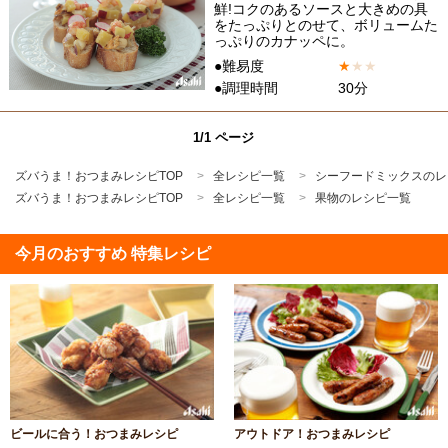
鮮!コクのあるソースと大きめの具
をたっぷりとのせて、ボリュームた
っぷりのカナッペに。
●難易度
★
★
★
●調理時間
30分
1/1 ページ
ズバうま！おつまみレシピTOP
全レシピ一覧
シーフードミックスのレ
ズバうま！おつまみレシピTOP
全レシピ一覧
果物のレシピ一覧
今月のおすすめ 特集レシピ
ビールに合う！おつまみレシピ
アウトドア！おつまみレシピ