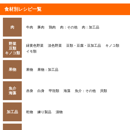
食材別レシピ一覧
肉
牛肉
豚肉
鶏肉
肉：その他
肉：加工品
野菜
緑黄色野菜
淡色野菜
豆類・豆腐・豆加工品
キノコ類
豆類
イモ類
キノコ類
果物
果物
果物：加工品
魚介
赤身
白身
甲殻類
海藻
魚介：その他
貝類
海藻
加工品
乾物
練り製品
漬物