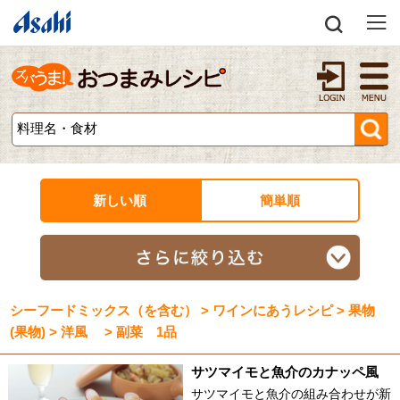
新しい順
簡単順
シーフードミックス（を含む） > ワインにあうレシピ > 果物
(果物) > 洋風 > 副菜 1品
サツマイモと魚介のカナッペ風
サツマイモと魚介の組み合わせが新