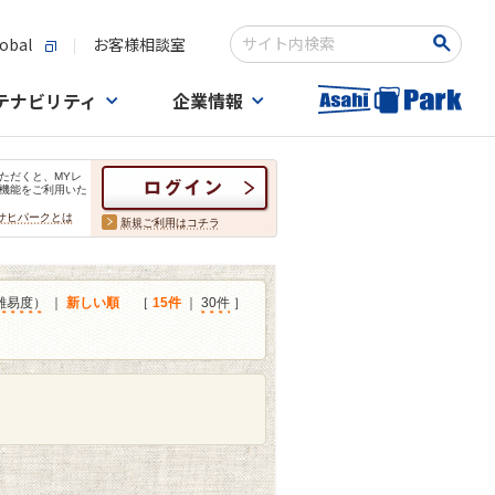
obal
お客様相談室
検索キーワード入力
テナビリティ
企業情報
ただくと、MYレ
機能をご利用いた
サヒパークとは
新規ご利用はコチラ
難易度）
｜
新しい順
［
15件
｜
30件
］