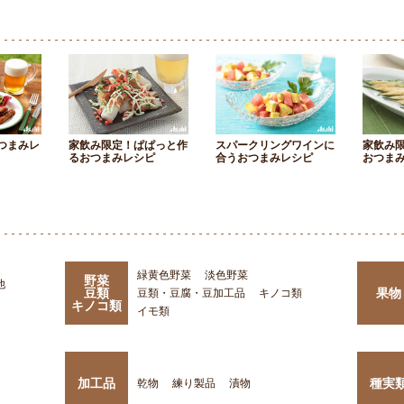
つまみレ
家飲み限定！ぱぱっと作
スパークリングワインに
家飲み
るおつまみレシピ
合うおつまみレシピ
おつま
緑黄色野菜
淡色野菜
野菜
他
豆類
果物
豆類・豆腐・豆加工品
キノコ類
キノコ類
イモ類
加工品
種実
乾物
練り製品
漬物