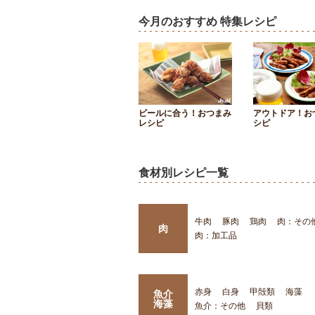
今月のおすすめ 特集レシピ
ビールに合う！おつまみ
アウトドア！お
レシピ
シピ
食材別レシピ一覧
牛肉
豚肉
鶏肉
肉：その
肉
肉：加工品
赤身
白身
甲殻類
海藻
魚介
海藻
魚介：その他
貝類