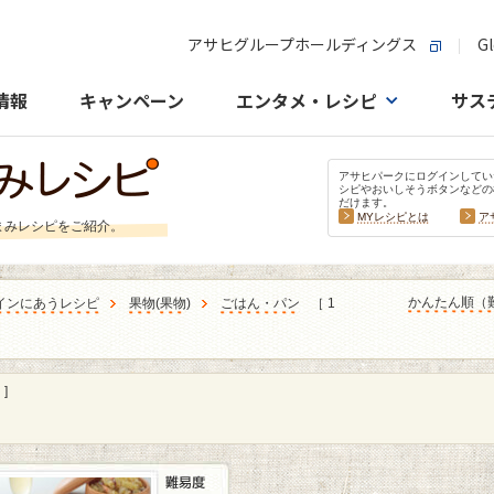
アサヒグループホールディングス
Gl
情報
キャンペーン
エンタメ・レシピ
サス
アサヒパークにログインしてい
シピやおいしそうボタンなどの
だけます。
MYレシピとは
ア
まみレシピをご紹介。
かんたん順（
インにあうレシピ
果物
(
果物
)
ごはん・パン
［ 1
]