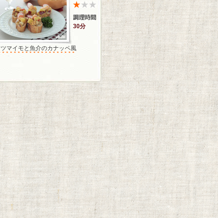
30分
サツマイモと魚介のカナッペ風