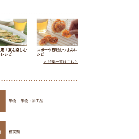
限定！夏を楽しむ
スポーツ観戦おつまみレ
みレシピ
シピ
＞ 特集一覧はこちら
果物
果物：加工品
類
種実類