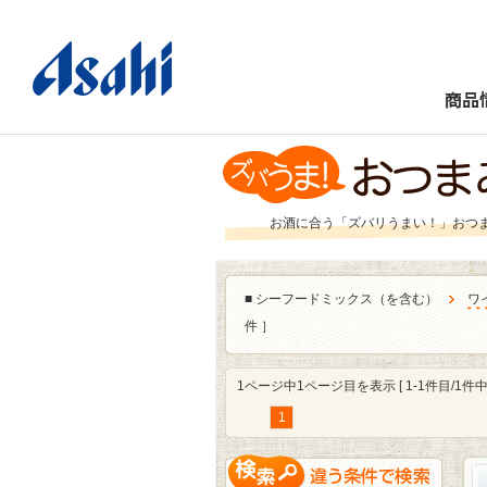
商品
お酒に合う「ズバリうまい！」おつ
■
シーフードミックス（を含む）
ワ
件 ］
1ページ中1ページ目を表示 [ 1-1件目/1件中 
1