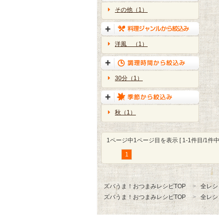
その他（1）
洋風 （1）
30分（1）
秋（1）
1ページ中1ページ目を表示 [ 1-1件目/1件中 
1
ズバうま！おつまみレシピTOP
全レシ
ズバうま！おつまみレシピTOP
全レシ