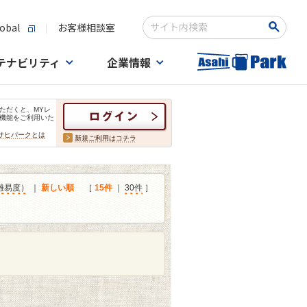
obal
お客様相談室
検索キーワード入力
テナビリティ
企業情報
ただくと、MYレ
機能をご利用いた
サヒパークとは
新規ご利用はコチラ
難易度）
｜
新しい順
［
15件
｜
30件
］