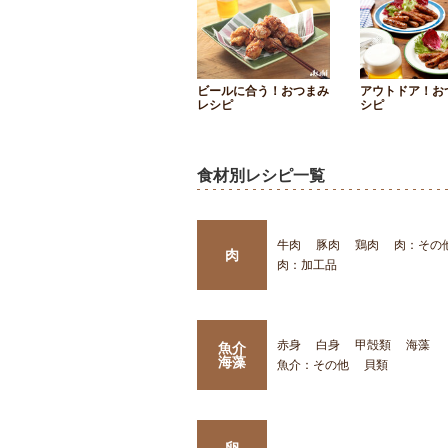
ビールに合う！おつまみ
アウトドア！お
レシピ
シピ
食材別レシピ一覧
牛肉
豚肉
鶏肉
肉：その
肉
肉：加工品
赤身
白身
甲殻類
海藻
魚介
海藻
魚介：その他
貝類
卵