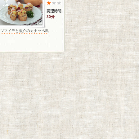
30分
サツマイモと魚介のカナッペ風