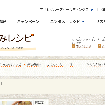
アサヒグループホールディングス
Gl
情報
キャンペーン
エンタメ・レシピ
サス
アサヒパークにログインしてい
シピやおいしそうボタンなどの
だけます。
MYレシピとは
ア
まみレシピをご紹介。
かんたん順（
インにあうレシピ
果物
(
果物
)
ごはん・パン
季
]