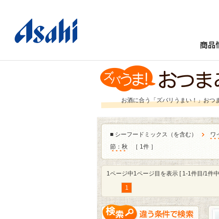
商品
お酒に合う「ズバリうまい！」おつ
■
シーフードミックス（を含む）
ワ
節：秋
［ 1件 ］
1ページ中1ページ目を表示 [ 1-1件目/1件中 
1