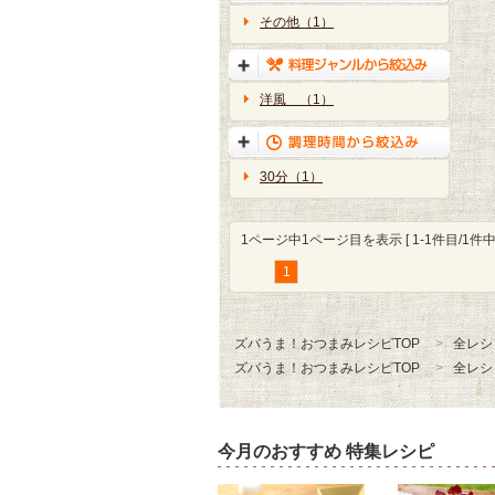
その他（1）
洋風 （1）
30分（1）
1ページ中1ページ目を表示 [ 1-1件目/1件中 
1
ズバうま！おつまみレシピTOP
全レシ
ズバうま！おつまみレシピTOP
全レシ
今月のおすすめ 特集レシピ