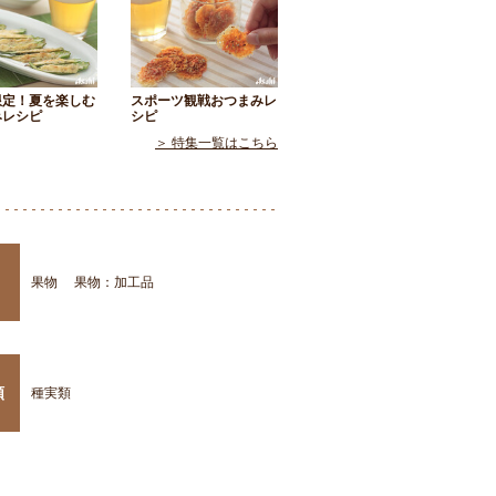
限定！夏を楽しむ
スポーツ観戦おつまみレ
みレシピ
シピ
＞ 特集一覧はこちら
果物
果物：加工品
類
種実類