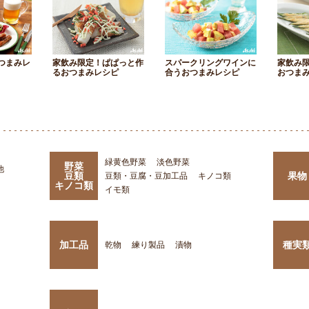
つまみレ
家飲み限定！ぱぱっと作
スパークリングワインに
家飲み
るおつまみレシピ
合うおつまみレシピ
おつま
緑黄色野菜
淡色野菜
野菜
他
豆類
果物
豆類・豆腐・豆加工品
キノコ類
キノコ類
イモ類
加工品
種実
乾物
練り製品
漬物