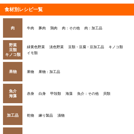
食材別レシピ一覧
肉
牛肉
豚肉
鶏肉
肉：その他
肉：加工品
野菜
緑黄色野菜
淡色野菜
豆類・豆腐・豆加工品
キノコ類
豆類
イモ類
キノコ類
果物
果物
果物：加工品
魚介
赤身
白身
甲殻類
海藻
魚介：その他
貝類
海藻
加工品
乾物
練り製品
漬物