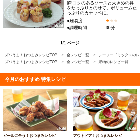
鮮!コクのあるソースと大きめの具
をたっぷりとのせて、ボリュームた
っぷりのカナッペに。
●難易度
★
★
★
●調理時間
30分
1/1 ページ
ズバうま！おつまみレシピTOP
全レシピ一覧
シーフードミックスのレ
ズバうま！おつまみレシピTOP
全レシピ一覧
果物のレシピ一覧
今月のおすすめ 特集レシピ
ビールに合う！おつまみレシピ
アウトドア！おつまみレシピ