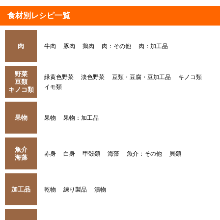
食材別レシピ一覧
肉
牛肉
豚肉
鶏肉
肉：その他
肉：加工品
野菜
緑黄色野菜
淡色野菜
豆類・豆腐・豆加工品
キノコ類
豆類
イモ類
キノコ類
果物
果物
果物：加工品
魚介
赤身
白身
甲殻類
海藻
魚介：その他
貝類
海藻
加工品
乾物
練り製品
漬物