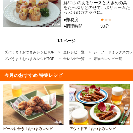
鮮!コクのあるソースと大きめの具
をたっぷりとのせて、ボリュームた
っぷりのカナッペに。
●難易度
★
★
★
●調理時間
30分
1/1 ページ
ズバうま！おつまみレシピTOP
全レシピ一覧
シーフードミックスのレ
ズバうま！おつまみレシピTOP
全レシピ一覧
果物のレシピ一覧
今月のおすすめ 特集レシピ
ビールに合う！おつまみレシピ
アウトドア！おつまみレシピ