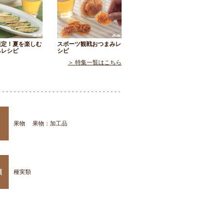
限定！夏を楽しむ
スポーツ観戦おつまみレ
みレシピ
シピ
＞ 特集一覧はこちら
果物
果物：加工品
類
種実類