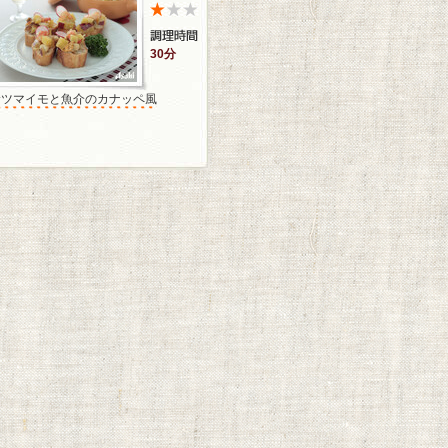
30分
サツマイモと魚介のカナッペ風