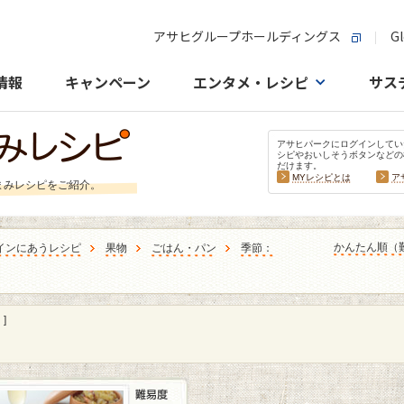
アサヒグループホールディングス
Gl
情報
キャンペーン
エンタメ・レシピ
サス
アサヒパークにログインしてい
シピやおいしそうボタンなどの
だけます。
MYレシピとは
ア
まみレシピをご紹介。
かんたん順（
インにあうレシピ
果物
ごはん・パン
季節：
]