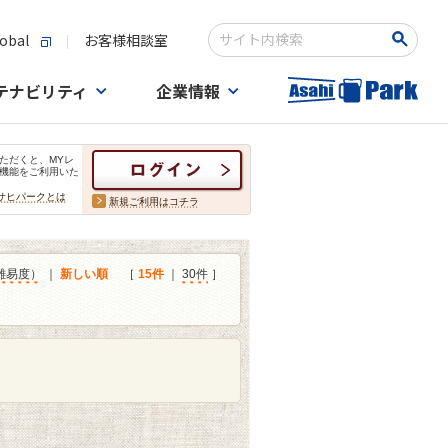
obal
お客様相談室
検索キーワード入力
テナビリティ
企業情報
ただくと、MYレ
機能をご利用いた
サヒパークとは
新規ご利用はコチラ
難易度）
｜
新しい順
［
15件
｜
30件
］