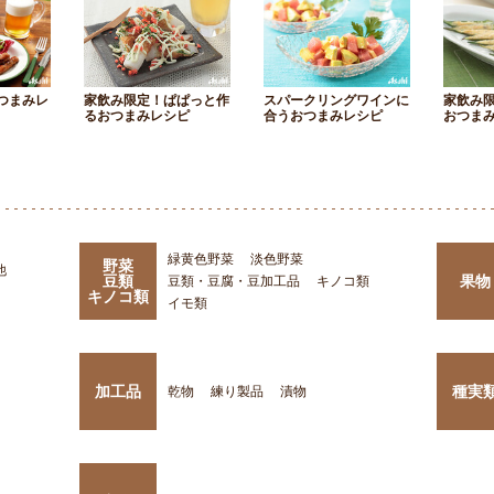
つまみレ
家飲み限定！ぱぱっと作
スパークリングワインに
家飲み
るおつまみレシピ
合うおつまみレシピ
おつま
緑黄色野菜
淡色野菜
野菜
他
豆類
果物
豆類・豆腐・豆加工品
キノコ類
キノコ類
イモ類
加工品
種実
乾物
練り製品
漬物