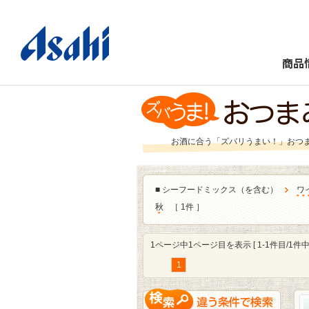
商品
お酒に合う「ズバリうまい！」おつ
■
シーフードミックス（を含む）
ワ
秋
［ 1件 ］
1ページ中1ページ目を表示 [ 1-1件目/1件中 
1