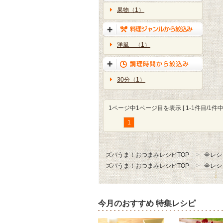
果物（1）
洋風 （1）
30分（1）
1ページ中1ページ目を表示 [ 1-1件目/1件中 
1
ズバうま！おつまみレシピTOP
全レシ
ズバうま！おつまみレシピTOP
全レシ
今月のおすすめ 特集レシピ