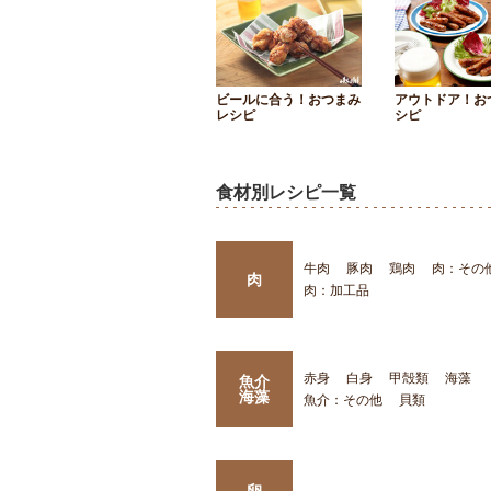
ビールに合う！おつまみ
アウトドア！お
レシピ
シピ
食材別レシピ一覧
牛肉
豚肉
鶏肉
肉：その
肉
肉：加工品
赤身
白身
甲殻類
海藻
魚介
海藻
魚介：その他
貝類
卵