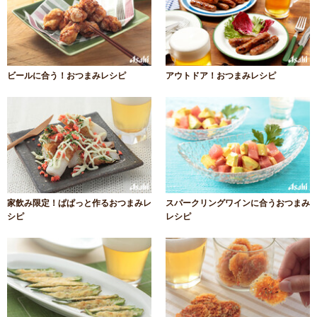
ビールに合う！おつまみレシピ
アウトドア！おつまみレシピ
家飲み限定！ぱぱっと作るおつまみレ
スパークリングワインに合うおつまみ
シピ
レシピ