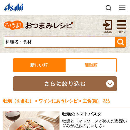
新しい順
簡単順
牡蠣（を含む） > ワインにあうレシピ > 主食(麺) 2品
牡蠣のトマトパスタ
牡蠣とトマトソースが絡んだ奥深い
旨みが絶妙のおいしさ♪