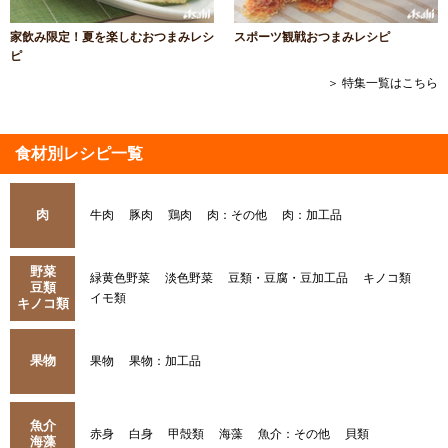
家飲み限定！夏を楽しむおつまみレシ
スポーツ観戦おつまみレシピ
ピ
＞ 特集一覧はこちら
食材別レシピ一覧
肉
牛肉
豚肉
鶏肉
肉：その他
肉：加工品
野菜
緑黄色野菜
淡色野菜
豆類・豆腐・豆加工品
キノコ類
豆類
イモ類
キノコ類
果物
果物
果物：加工品
魚介
赤身
白身
甲殻類
海藻
魚介：その他
貝類
海藻