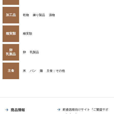
加工品
乾物
練り製品
漬物
種実類
種実類
卵
卵
乳製品
乳製品
主食
米
パン
麺
主食：その他
商品情報
飲食店様向けサイト「ご繁盛サポ