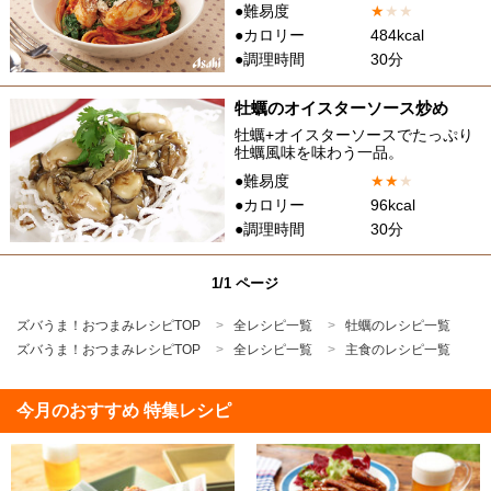
●難易度
★
★
★
●カロリー
484kcal
●調理時間
30分
牡蠣のオイスターソース炒め
牡蠣+オイスターソースでたっぷり
牡蠣風味を味わう一品。
●難易度
★
★
★
●カロリー
96kcal
●調理時間
30分
1/1 ページ
ズバうま！おつまみレシピTOP
全レシピ一覧
牡蠣のレシピ一覧
ズバうま！おつまみレシピTOP
全レシピ一覧
主食のレシピ一覧
今月のおすすめ 特集レシピ