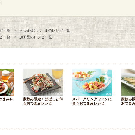
]
ピ一覧
さつま揚げボールのレシピ一覧
ピ一覧
加工品のレシピ一覧
つまみレ
家飲み限定！ぱぱっと作
スパークリングワインに
家飲み
るおつまみレシピ
合うおつまみレシピ
おつま