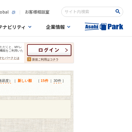
obal
お客様相談室
検索キーワード入力
テナビリティ
企業情報
ただくと、MYレ
機能をご利用いた
サヒパークとは
新規ご利用はコチラ
難易度）
｜
新しい順
［
15件
｜
30件
］