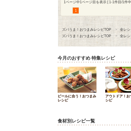
1ページ中1ページ目を表示 [ 1-1件目/1件中 
1
ズバうま！おつまみレシピTOP
全レシ
ズバうま！おつまみレシピTOP
全レシ
今月のおすすめ 特集レシピ
ビールに合う！おつまみ
アウトドア！お
レシピ
シピ
食材別レシピ一覧