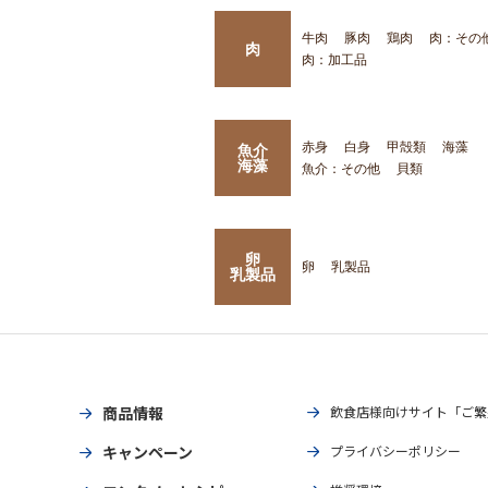
牛肉
豚肉
鶏肉
肉：その
肉
肉：加工品
赤身
白身
甲殻類
海藻
魚介
海藻
魚介：その他
貝類
卵
卵
乳製品
乳製品
商品情報
飲食店様向けサイト「ご繁
キャンペーン
プライバシーポリシー