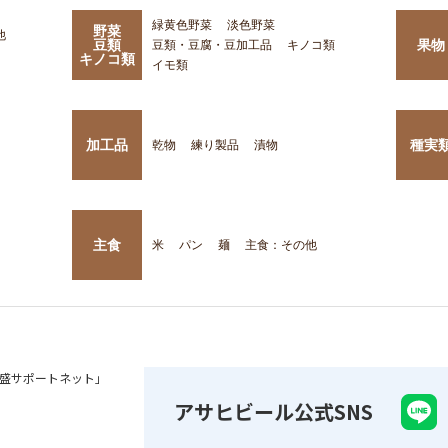
緑黄色野菜
淡色野菜
野菜
他
豆類
果物
豆類・豆腐・豆加工品
キノコ類
キノコ類
イモ類
加工品
種実
乾物
練り製品
漬物
主食
米
パン
麺
主食：その他
盛サポートネット」
アサヒビール公式SNS