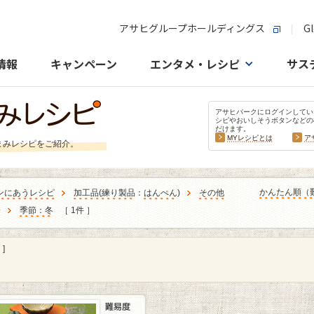
アサヒグループホールディングス
Gl
情報
キャンペーン
エンタメ・レシピ
サス
アサヒパークにログインしてい
シピやおいしそうボタンなどの
だけます。
MYレシピとは
ア
まみレシピをご紹介。
かんたん順（
ンにあうレシピ
加工品
(
練り製品
：
はんぺん
)
その他
分
季節：冬
［ 1件 ］
]