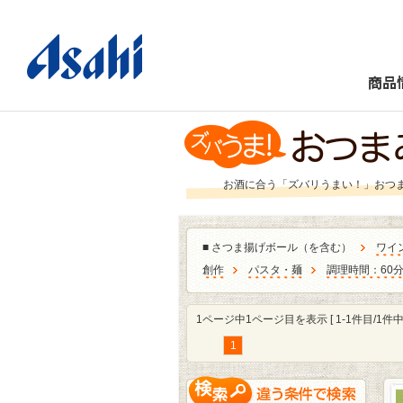
商品
お酒に合う「ズバリうまい！」おつ
■
さつま揚げボール（を含む）
ワイ
創作
パスタ・麺
調理時間：60
1ページ中1ページ目を表示 [ 1-1件目/1件中 
1