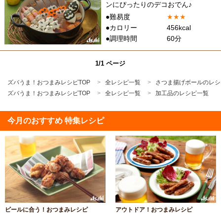
ンにぴったりのデコおでん♪
●難易度
★
★
★
●カロリー
456kcal
●調理時間
60分
1/1 ページ
ズバうま！おつまみレシピTOP
全レシピ一覧
さつま揚げボールのレシ
ズバうま！おつまみレシピTOP
全レシピ一覧
加工品のレシピ一覧
今月のおすすめ 特集レシピ
ビールに合う！おつまみレシピ
アウトドア！おつまみレシピ