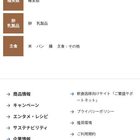
種実類
種実類
卵
卵
乳製品
乳製品
主食
米
パン
麺
主食：その他
商品情報
飲食店様向けサイト「ご繁盛サポ
ートネット」
キャンペーン
プライバシーポリシー
エンタメ・レシピ
推奨環境
サステナビリティ
ご利用規約
企業情報