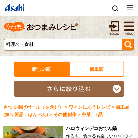
新しい順
簡単順
さつま揚げボール（を含む） > ワインにあうレシピ > 加工品
(練り製品：はんぺん) > その他創作 > 主菜 1品
ハロウィンデコおでん鍋
作るも、食べるも楽しい♪ハロウィ