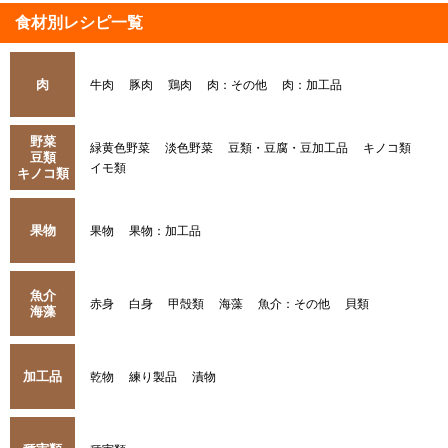
食材別レシピ一覧
肉
牛肉
豚肉
鶏肉
肉：その他
肉：加工品
野菜
緑黄色野菜
淡色野菜
豆類・豆腐・豆加工品
キノコ類
豆類
イモ類
キノコ類
果物
果物
果物：加工品
魚介
赤身
白身
甲殻類
海藻
魚介：その他
貝類
海藻
加工品
乾物
練り製品
漬物