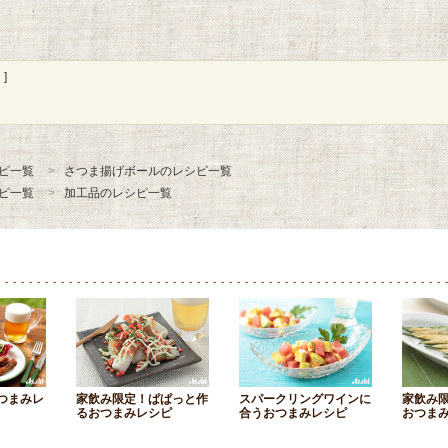
]
ピ一覧
さつま揚げボールのレシピ一覧
ピ一覧
加工品のレシピ一覧
つまみレ
家飲み限定！ぱぱっと作
スパークリングワインに
家飲み
るおつまみレシピ
合うおつまみレシピ
おつま