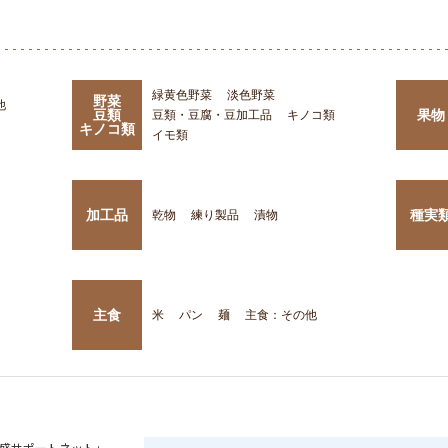
緑黄色野菜
淡色野菜
野菜
他
豆類
果物
豆類・豆腐・豆加工品
キノコ類
キノコ類
イモ類
加工品
種実
乾物
練り製品
漬物
主食
米
パン
麺
主食：その他
盛サポートネット」