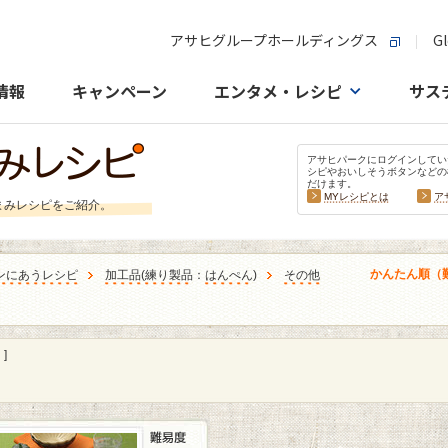
アサヒグループホールディングス
Gl
情報
キャンペーン
エンタメ・レシピ
サス
アサヒパークにログインしてい
シピやおいしそうボタンなどの
だけます。
MYレシピとは
ア
まみレシピをご紹介。
かんたん順（
ンにあうレシピ
加工品
(
練り製品
：
はんぺん
)
その他
]