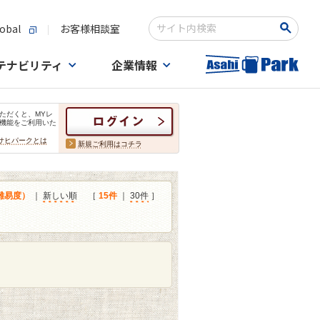
obal
お客様相談室
検索キーワード入力
テナビリティ
企業情報
ただくと、MYレ
機能をご利用いた
サヒパークとは
新規ご利用はコチラ
難易度）
｜
新しい順
［
15件
｜
30件
］