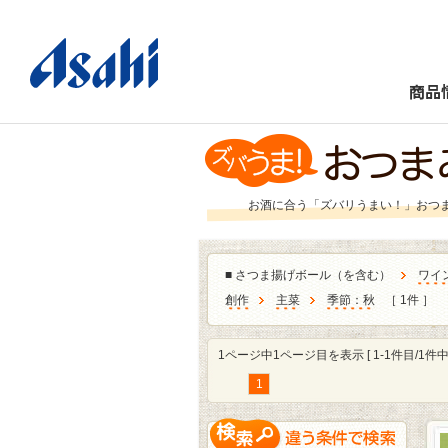
商品
お酒に合う「ズバリうまい！」おつ
■
さつま揚げボール（を含む）
ワイ
創作
主菜
季節：秋
［ 1件 ］
1ページ中1ページ目を表示 [ 1-1件目/1件中 
1