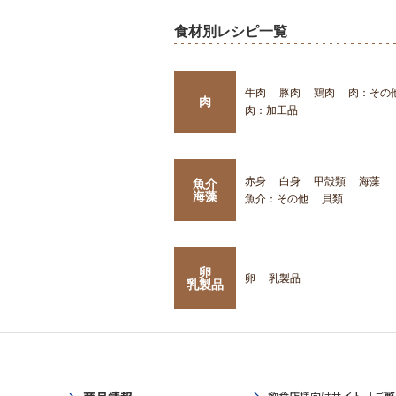
食材別レシピ一覧
牛肉
豚肉
鶏肉
肉：その
肉
肉：加工品
赤身
白身
甲殻類
海藻
魚介
海藻
魚介：その他
貝類
卵
卵
乳製品
乳製品
飲食店様向けサイト「ご繁