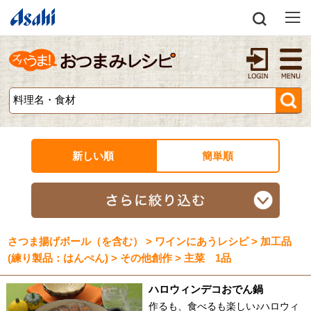
新しい順
簡単順
さつま揚げボール（を含む） > ワインにあうレシピ > 加工品
(練り製品：はんぺん) > その他創作 > 主菜 1品
ハロウィンデコおでん鍋
作るも、食べるも楽しい♪ハロウィ