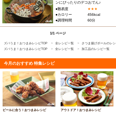
ンにぴったりのデコおでん♪
●難易度
★
★
★
●カロリー
456kcal
●調理時間
60分
1/1 ページ
ズバうま！おつまみレシピTOP
全レシピ一覧
さつま揚げボールのレシ
ズバうま！おつまみレシピTOP
全レシピ一覧
加工品のレシピ一覧
今月のおすすめ 特集レシピ
ビールに合う！おつまみレシピ
アウトドア！おつまみレシピ