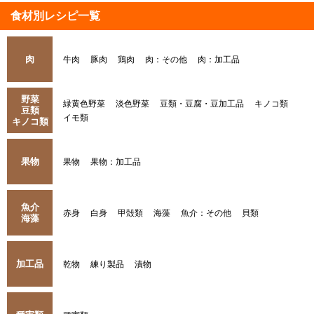
食材別レシピ一覧
肉
牛肉
豚肉
鶏肉
肉：その他
肉：加工品
野菜
緑黄色野菜
淡色野菜
豆類・豆腐・豆加工品
キノコ類
豆類
イモ類
キノコ類
果物
果物
果物：加工品
魚介
赤身
白身
甲殻類
海藻
魚介：その他
貝類
海藻
加工品
乾物
練り製品
漬物