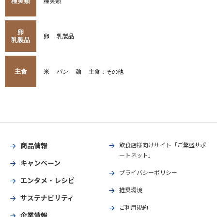
種実類
種実類
卵
卵
乳製品
乳製品
主食
米
パン
麺
主食：その他
商品情報
飲食店様向けサイト「ご繁盛サポ
ートネット」
キャンペーン
プライバシーポリシー
エンタメ・レシピ
推奨環境
サステナビリティ
ご利用規約
企業情報