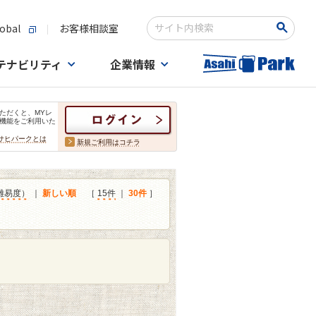
obal
お客様相談室
検索キーワード入力
テナビリティ
企業情報
ただくと、MYレ
機能をご利用いた
サヒパークとは
新規ご利用はコチラ
難易度）
｜
新しい順
［
15件
｜
30件
］