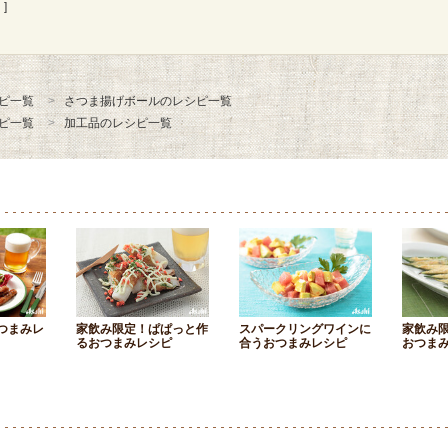
]
ピ一覧
さつま揚げボールのレシピ一覧
ピ一覧
加工品のレシピ一覧
つまみレ
家飲み限定！ぱぱっと作
スパークリングワインに
家飲み
るおつまみレシピ
合うおつまみレシピ
おつま