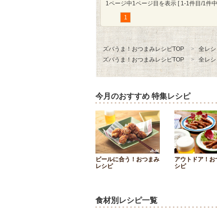
1ページ中1ページ目を表示 [ 1-1件目/1件中 
1
ズバうま！おつまみレシピTOP
全レシ
ズバうま！おつまみレシピTOP
全レシ
今月のおすすめ 特集レシピ
ビールに合う！おつまみ
アウトドア！お
レシピ
シピ
食材別レシピ一覧