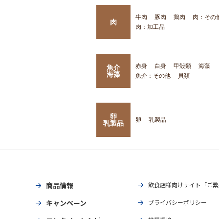
牛肉
豚肉
鶏肉
肉：その
肉
肉：加工品
赤身
白身
甲殻類
海藻
魚介
海藻
魚介：その他
貝類
卵
卵
乳製品
乳製品
商品情報
飲食店様向けサイト「ご繁
キャンペーン
プライバシーポリシー