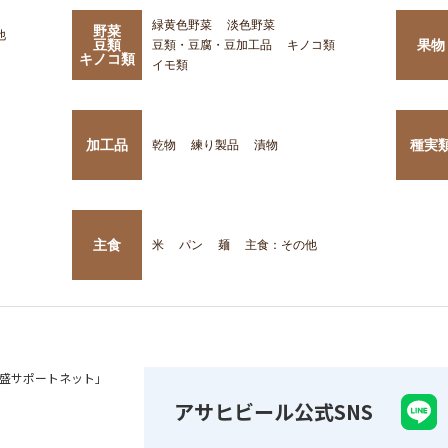
緑黄色野菜
淡色野菜
野菜
他
豆類
果物
豆類・豆腐・豆加工品
キノコ類
キノコ類
イモ類
加工品
種実
乾物
練り製品
漬物
主食
米
パン
麺
主食：その他
盛サポートネット」
アサヒビール公式SNS