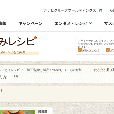
アサヒグループホールディングス
Gl
情報
キャンペーン
エンタメ・レシピ
サス
アサヒパークにログインしてい
シピやおいしそうボタンなどの
だけます。
MYレシピとは
ア
まみレシピをご紹介。
かんたん順（
ンにあうレシピ
加工品
(
練り製品
：
つみれ
)
その他創
節：秋
［ 1件 ］
]