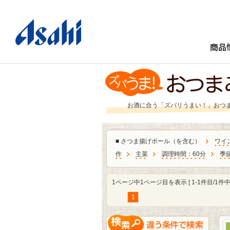
商品
お酒に合う「ズバリうまい！」おつ
■
さつま揚げボール（を含む）
ワイ
作
主菜
調理時間：60分
季
1ページ中1ページ目を表示 [ 1-1件目/1件中 
1