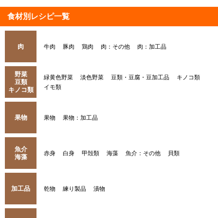
食材別レシピ一覧
肉
牛肉
豚肉
鶏肉
肉：その他
肉：加工品
野菜
緑黄色野菜
淡色野菜
豆類・豆腐・豆加工品
キノコ類
豆類
イモ類
キノコ類
果物
果物
果物：加工品
魚介
赤身
白身
甲殻類
海藻
魚介：その他
貝類
海藻
加工品
乾物
練り製品
漬物