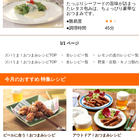
たっぷりシーフードの旨味が詰まっ
たレタス包みは、ちょっぴり豪華な
おつまみです。
●難易度
★
★
★
●調理時間
45分
1/1 ページ
ズバうま！おつまみレシピTOP
全レシピ一覧
レモンの皮のレシピ一覧
ズバうま！おつまみレシピTOP
全レシピ一覧
野菜・豆類・キノコ類の
今月のおすすめ 特集レシピ
ビールに合う！おつまみレシピ
アウトドア！おつまみレシピ