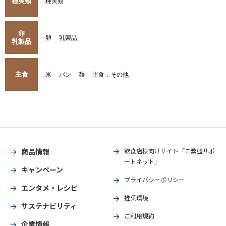
種実類
種実類
卵
卵
乳製品
乳製品
主食
米
パン
麺
主食：その他
商品情報
飲食店様向けサイト「ご繁盛サポ
ートネット」
キャンペーン
プライバシーポリシー
エンタメ・レシピ
推奨環境
サステナビリティ
ご利用規約
企業情報