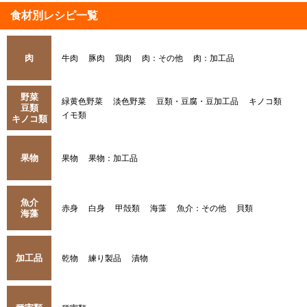
食材別レシピ一覧
肉
牛肉
豚肉
鶏肉
肉：その他
肉：加工品
野菜
緑黄色野菜
淡色野菜
豆類・豆腐・豆加工品
キノコ類
豆類
イモ類
キノコ類
果物
果物
果物：加工品
魚介
赤身
白身
甲殻類
海藻
魚介：その他
貝類
海藻
加工品
乾物
練り製品
漬物