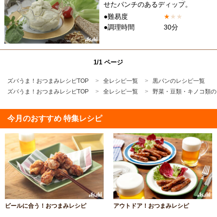
せたパンチのあるディップ。
●難易度
★
★
★
●調理時間
30分
1/1 ページ
ズバうま！おつまみレシピTOP
全レシピ一覧
黒パンのレシピ一覧
ズバうま！おつまみレシピTOP
全レシピ一覧
野菜・豆類・キノコ類の
今月のおすすめ 特集レシピ
ビールに合う！おつまみレシピ
アウトドア！おつまみレシピ