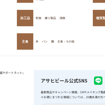
加工品
種実
乾物
練り製品
漬物
主食
米
パン
麺
主食：その他
盛サポートネット」
アサヒビール公式SNS
最新商品やキャンペーン情報、CMやメイキング動
※お酒にまつわる情報については、20歳未満の方へ