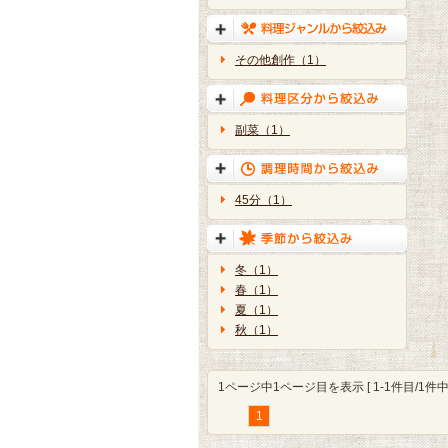
その他創作（1）
副菜（1）
45分（1）
冬（1）
春（1）
夏（1）
秋（1）
1ページ中1ページ目を表示 [ 1-1件目/1件中 
1