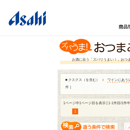
商品
お酒に合う「ズバリうまい！」おつ
■
クスクス（を含む）
ワインにあう
件 ］
1ページ中1ページ目を表示 [ 1-1件目/1件中 
1