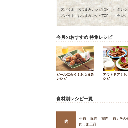
ズバうま！おつまみレシピTOP
全レシ
ズバうま！おつまみレシピTOP
全レシ
今月のおすすめ 特集レシピ
ビールに合う！おつまみ
アウトドア！お
レシピ
シピ
食材別レシピ一覧
牛肉
豚肉
鶏肉
肉：その
肉
肉：加工品