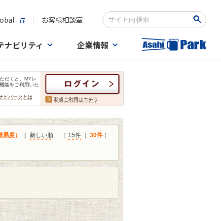
obal
お客様相談室
検索キーワード入力
テナビリティ
企業情報
ただくと、MYレ
機能をご利用いた
サヒパークとは
新規ご利用はコチラ
難易度）
｜
新しい順
［
15件
｜
30件
］