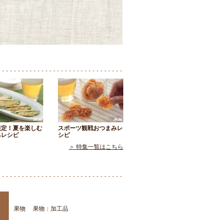
限定！夏を楽しむ
スポーツ観戦おつまみレ
みレシピ
シピ
＞ 特集一覧はこちら
果物
果物：加工品