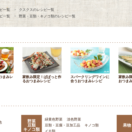
ピ一覧
クスクスのレシピ一覧
ピ一覧
野菜・豆類・キノコ類のレシピ一覧
つまみレ
家飲み限定！ぱぱっと作
スパークリングワインに
家飲み
るおつまみレシピ
合うおつまみレシピ
おつま
緑黄色野菜
淡色野菜
野菜
他
豆類
果物
豆類・豆腐・豆加工品
キノコ類
キノコ類
イモ類