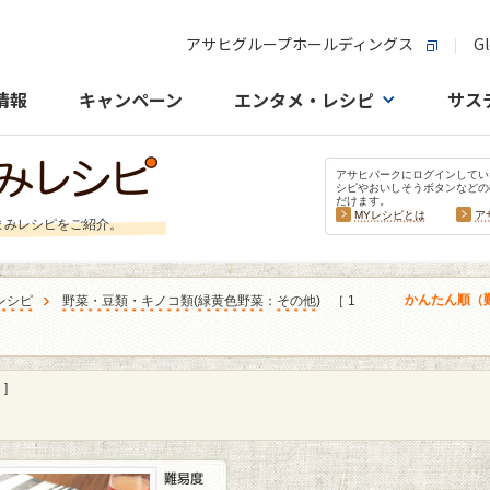
アサヒグループホールディングス
Gl
情報
キャンペーン
エンタメ・レシピ
サス
アサヒパークにログインしてい
シピやおいしそうボタンなどの
だけます。
MYレシピとは
ア
まみレシピをご紹介。
かんたん順（
レシピ
野菜・豆類・キノコ類
(
緑黄色野菜
：
その他
)
［ 1
]