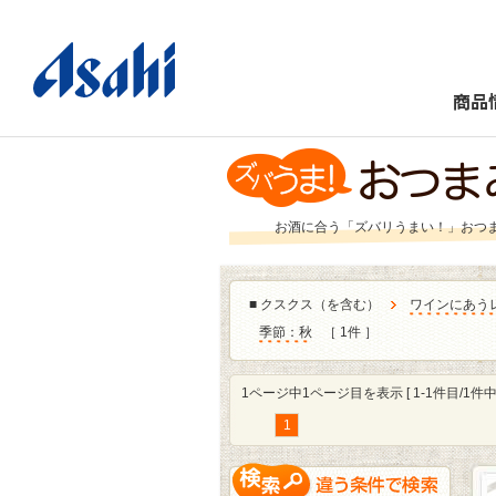
商品
お酒に合う「ズバリうまい！」おつ
■
クスクス（を含む）
ワインにあう
季節：秋
［ 1件 ］
1ページ中1ページ目を表示 [ 1-1件目/1件中 
1