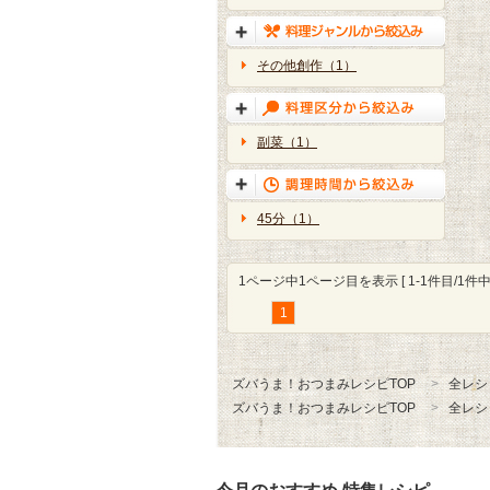
その他創作（1）
副菜（1）
45分（1）
1ページ中1ページ目を表示 [ 1-1件目/1件中 
1
ズバうま！おつまみレシピTOP
全レシ
ズバうま！おつまみレシピTOP
全レシ