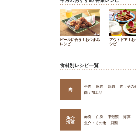
今月のおすすめ 特集レシピ
ビールに合う！おつまみ
アウトドア！お
レシピ
シピ
食材別レシピ一覧
牛肉
豚肉
鶏肉
肉：その
肉
肉：加工品
赤身
白身
甲殻類
海藻
魚介
海藻
魚介：その他
貝類