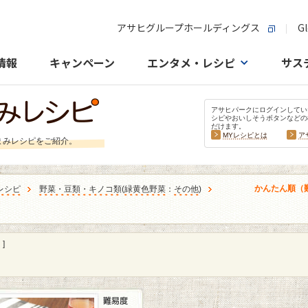
アサヒグループホールディングス
Gl
情報
キャンペーン
エンタメ・レシピ
サス
アサヒパークにログインしてい
シピやおいしそうボタンなどの
だけます。
MYレシピとは
ア
まみレシピをご紹介。
かんたん順（
レシピ
野菜・豆類・キノコ類
(
緑黄色野菜
：
その他
)
]