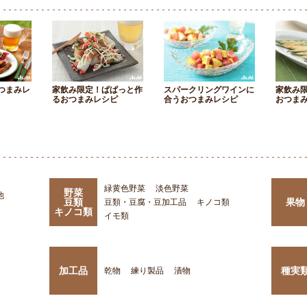
つまみレ
家飲み限定！ぱぱっと作
スパークリングワインに
家飲み
るおつまみレシピ
合うおつまみレシピ
おつま
緑黄色野菜
淡色野菜
野菜
他
豆類
果物
豆類・豆腐・豆加工品
キノコ類
キノコ類
イモ類
加工品
種実
乾物
練り製品
漬物