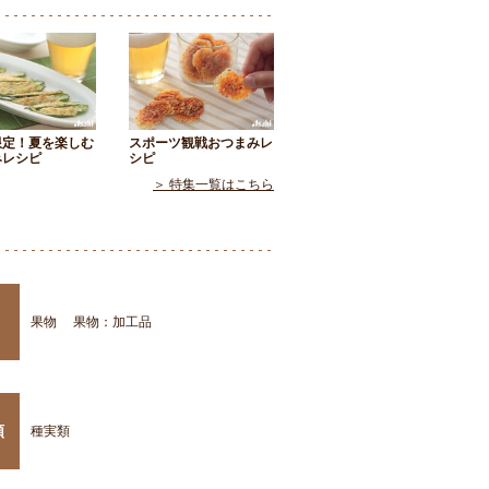
限定！夏を楽しむ
スポーツ観戦おつまみレ
みレシピ
シピ
＞ 特集一覧はこちら
果物
果物：加工品
類
種実類