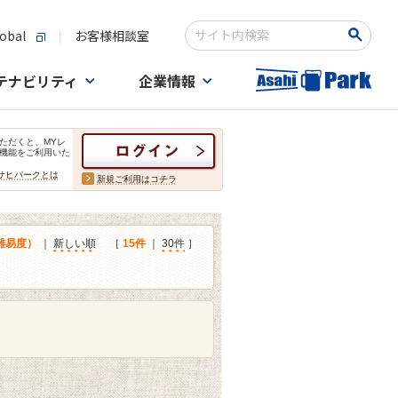
obal
お客様相談室
検索キーワード入力
テナビリティ
企業情報
ただくと、MYレ
機能をご利用いた
サヒパークとは
新規ご利用はコチラ
難易度）
｜
新しい順
［
15件
｜
30件
］