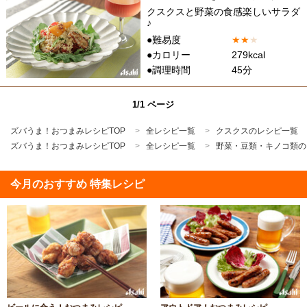
クスクスと野菜の食感楽しいサラダ
♪
●難易度
★
★
★
●カロリー
279kcal
●調理時間
45分
1/1 ページ
ズバうま！おつまみレシピTOP
全レシピ一覧
クスクスのレシピ一覧
ズバうま！おつまみレシピTOP
全レシピ一覧
野菜・豆類・キノコ類の
今月のおすすめ 特集レシピ