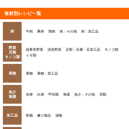
食材別レシピ一覧
肉
牛肉
豚肉
鶏肉
肉：その他
肉：加工品
野菜
緑黄色野菜
淡色野菜
豆類・豆腐・豆加工品
キノコ類
豆類
イモ類
キノコ類
果物
果物
果物：加工品
魚介
赤身
白身
甲殻類
海藻
魚介：その他
貝類
海藻
加工品
乾物
練り製品
漬物