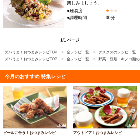
楽しみましょう。
●難易度
★
★
★
●調理時間
30分
1/1 ページ
ズバうま！おつまみレシピTOP
全レシピ一覧
クスクスのレシピ一覧
ズバうま！おつまみレシピTOP
全レシピ一覧
野菜・豆類・キノコ類の
今月のおすすめ 特集レシピ
ビールに合う！おつまみレシピ
アウトドア！おつまみレシピ