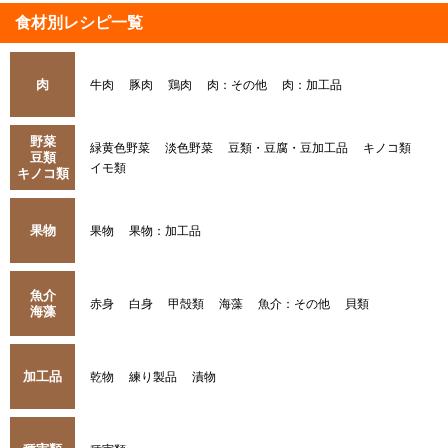
食材別レシピ一覧
肉
牛肉
豚肉
鶏肉
肉：その他
肉：加工品
野菜
緑黄色野菜
淡色野菜
豆類・豆腐・豆加工品
キノコ類
豆類
イモ類
キノコ類
果物
果物
果物：加工品
魚介
赤身
白身
甲殻類
海藻
魚介：その他
貝類
海藻
加工品
乾物
練り製品
漬物