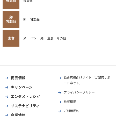
種実類
種実類
卵
卵
乳製品
乳製品
主食
米
パン
麺
主食：その他
商品情報
飲食店様向けサイト「ご繁盛サポ
ートネット」
キャンペーン
プライバシーポリシー
エンタメ・レシピ
推奨環境
サステナビリティ
ご利用規約
企業情報