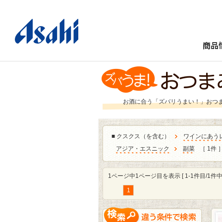
商品
お酒に合う「ズバリうまい！」おつ
■
クスクス（を含む）
ワインにあう
アジア・エスニック
副菜
［ 1件 
1ページ中1ページ目を表示 [ 1-1件目/1件中 
1