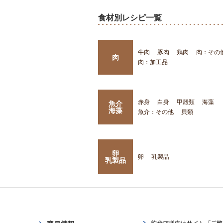
食材別レシピ一覧
牛肉
豚肉
鶏肉
肉：その
肉
肉：加工品
赤身
白身
甲殻類
海藻
魚介
海藻
魚介：その他
貝類
卵
卵
乳製品
乳製品
飲食店様向けサイト「ご繁