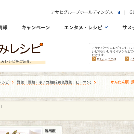
アサヒグループホールディングス
Gl
情報
キャンペーン
エンタメ・レシピ
サス
アサヒパークにログインしてい
シピやおいしそうボタンなどの
だけます。
MYレシピとは
ア
まみレシピをご紹介。
かんたん順（
レシピ
野菜・豆類・キノコ類
(
緑黄色野菜
：
ピーマン
)
］
]