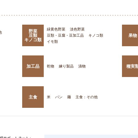
緑黄色野菜
淡色野菜
野菜
他
豆類
果物
豆類・豆腐・豆加工品
キノコ類
キノコ類
イモ類
加工品
種実
乾物
練り製品
漬物
主食
米
パン
麺
主食：その他
盛サポートネット」