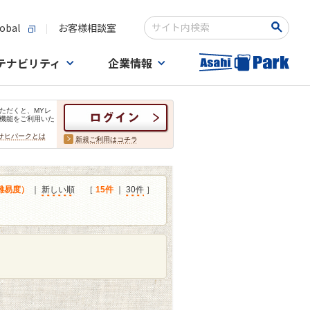
obal
お客様相談室
検索キーワード入力
テナビリティ
企業情報
ただくと、MYレ
機能をご利用いた
サヒパークとは
新規ご利用はコチラ
難易度）
｜
新しい順
［
15件
｜
30件
］