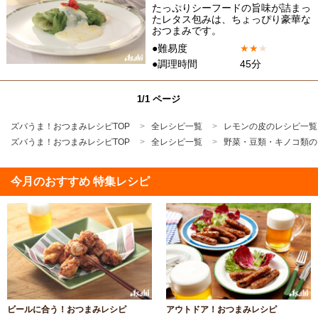
たっぷりシーフードの旨味が詰まっ
たレタス包みは、ちょっぴり豪華な
おつまみです。
●難易度
★
★
★
●調理時間
45分
1/1 ページ
ズバうま！おつまみレシピTOP
全レシピ一覧
レモンの皮のレシピ一覧
ズバうま！おつまみレシピTOP
全レシピ一覧
野菜・豆類・キノコ類の
今月のおすすめ 特集レシピ
ビールに合う！おつまみレシピ
アウトドア！おつまみレシピ