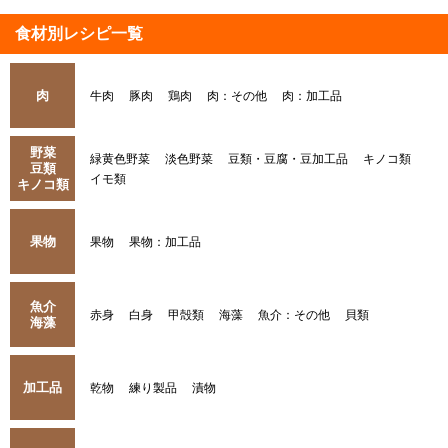
食材別レシピ一覧
肉
牛肉
豚肉
鶏肉
肉：その他
肉：加工品
野菜
緑黄色野菜
淡色野菜
豆類・豆腐・豆加工品
キノコ類
豆類
イモ類
キノコ類
果物
果物
果物：加工品
魚介
赤身
白身
甲殻類
海藻
魚介：その他
貝類
海藻
加工品
乾物
練り製品
漬物