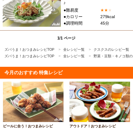
♪
●難易度
★
★
★
●カロリー
279kcal
●調理時間
45分
1/1 ページ
ズバうま！おつまみレシピTOP
全レシピ一覧
クスクスのレシピ一覧
ズバうま！おつまみレシピTOP
全レシピ一覧
野菜・豆類・キノコ類の
今月のおすすめ 特集レシピ
ビールに合う！おつまみレシピ
アウトドア！おつまみレシピ