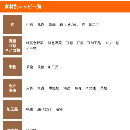
食材別レシピ一覧
肉
牛肉
豚肉
鶏肉
肉：その他
肉：加工品
野菜
緑黄色野菜
淡色野菜
豆類・豆腐・豆加工品
キノコ類
豆類
イモ類
キノコ類
果物
果物
果物：加工品
魚介
赤身
白身
甲殻類
海藻
魚介：その他
貝類
海藻
加工品
乾物
練り製品
漬物