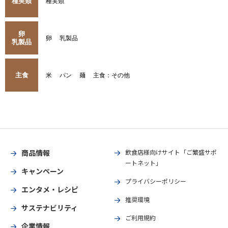
種実類
種実類
卵
卵
乳製品
乳製品
主食
米
パン
麺
主食：その他
商品情報
飲食店様向けサイト「ご繁盛サポ
ートネット」
キャンペーン
プライバシーポリシー
エンタメ・レシピ
推奨環境
サステナビリティ
ご利用規約
企業情報