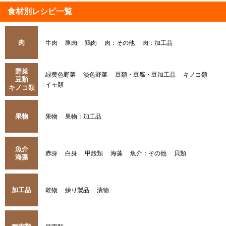
食材別レシピ一覧
肉
牛肉
豚肉
鶏肉
肉：その他
肉：加工品
野菜
緑黄色野菜
淡色野菜
豆類・豆腐・豆加工品
キノコ類
豆類
イモ類
キノコ類
果物
果物
果物：加工品
魚介
赤身
白身
甲殻類
海藻
魚介：その他
貝類
海藻
加工品
乾物
練り製品
漬物