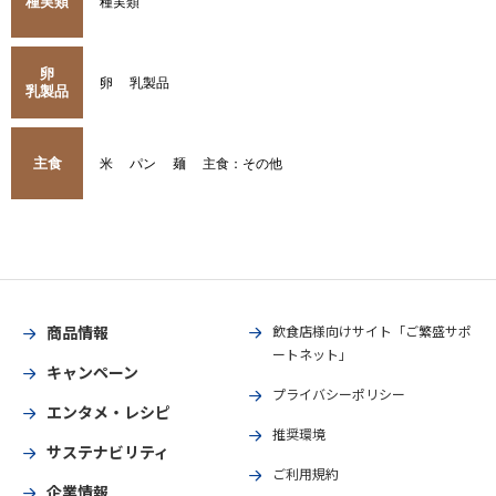
種実類
種実類
卵
卵
乳製品
乳製品
主食
米
パン
麺
主食：その他
商品情報
飲食店様向けサイト「ご繁盛サポ
ートネット」
キャンペーン
プライバシーポリシー
エンタメ・レシピ
推奨環境
サステナビリティ
ご利用規約
企業情報