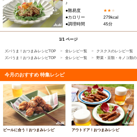
♪
●難易度
★
★
★
●カロリー
279kcal
●調理時間
45分
1/1 ページ
ズバうま！おつまみレシピTOP
全レシピ一覧
クスクスのレシピ一覧
ズバうま！おつまみレシピTOP
全レシピ一覧
野菜・豆類・キノコ類の
今月のおすすめ 特集レシピ
ビールに合う！おつまみレシピ
アウトドア！おつまみレシピ