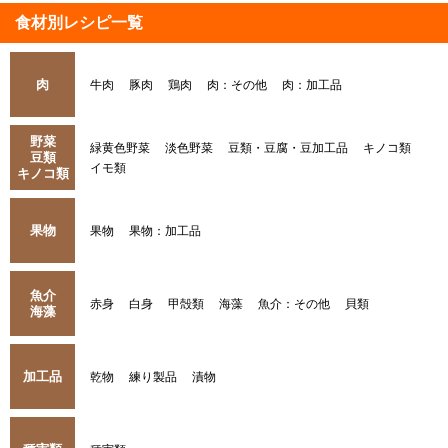
食材別レシピ一覧
肉
牛肉
豚肉
鶏肉
肉：その他
肉：加工品
野菜
緑黄色野菜
淡色野菜
豆類・豆腐・豆加工品
キノコ類
豆類
イモ類
キノコ類
果物
果物
果物：加工品
魚介
赤身
白身
甲殻類
海藻
魚介：その他
貝類
海藻
加工品
乾物
練り製品
漬物