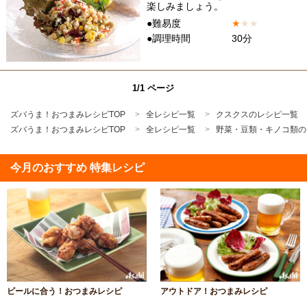
楽しみましょう。
●難易度
★
★
★
●調理時間
30分
1/1 ページ
ズバうま！おつまみレシピTOP
全レシピ一覧
クスクスのレシピ一覧
ズバうま！おつまみレシピTOP
全レシピ一覧
野菜・豆類・キノコ類の
今月のおすすめ 特集レシピ
ビールに合う！おつまみレシピ
アウトドア！おつまみレシピ