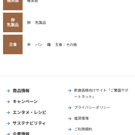
種実類
種実類
卵
卵
乳製品
乳製品
主食
米
パン
麺
主食：その他
商品情報
飲食店様向けサイト「ご繁盛サポ
ートネット」
キャンペーン
プライバシーポリシー
エンタメ・レシピ
推奨環境
サステナビリティ
ご利用規約
企業情報