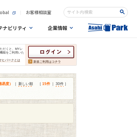
obal
お客様相談室
検索キーワード入力
テナビリティ
企業情報
ただくと、MYレ
機能をご利用いた
サヒパークとは
新規ご利用はコチラ
難易度）
｜
新しい順
［
15件
｜
30件
］