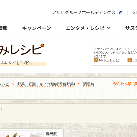
アサヒグループホールディングス
Gl
情報
キャンペーン
エンタメ・レシピ
サス
アサヒパークにログインしてい
シピやおいしそうボタンなどの
だけます。
MYレシピとは
ア
まみレシピをご紹介。
かんたん順（
レシピ
野菜・豆類・キノコ類
(
緑黄色野菜
)
調理時
]