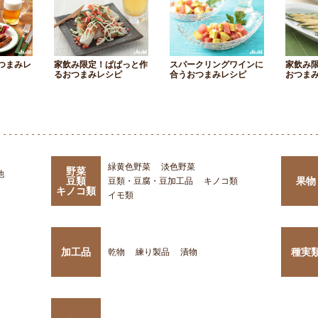
つまみレ
家飲み限定！ぱぱっと作
スパークリングワインに
家飲み
るおつまみレシピ
合うおつまみレシピ
おつま
緑黄色野菜
淡色野菜
野菜
他
豆類
果物
豆類・豆腐・豆加工品
キノコ類
キノコ類
イモ類
加工品
種実
乾物
練り製品
漬物