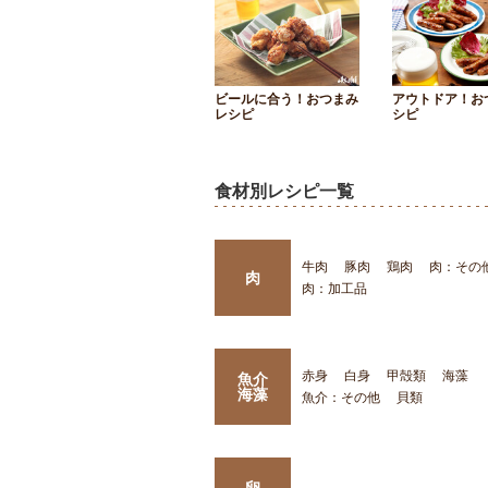
ビールに合う！おつまみ
アウトドア！お
レシピ
シピ
食材別レシピ一覧
牛肉
豚肉
鶏肉
肉：その
肉
肉：加工品
赤身
白身
甲殻類
海藻
魚介
海藻
魚介：その他
貝類
卵