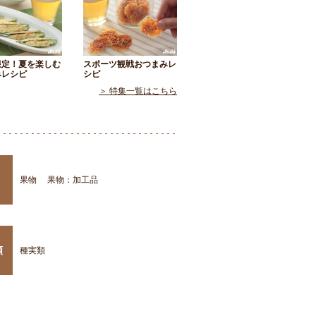
限定！夏を楽しむ
スポーツ観戦おつまみレ
みレシピ
シピ
＞ 特集一覧はこちら
果物
果物：加工品
類
種実類