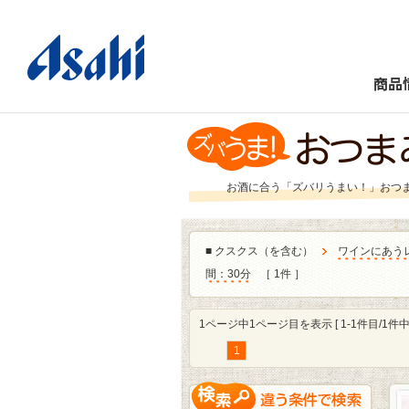
商品
お酒に合う「ズバリうまい！」おつ
■
クスクス（を含む）
ワインにあう
間：30分
［ 1件 ］
1ページ中1ページ目を表示 [ 1-1件目/1件中 
1