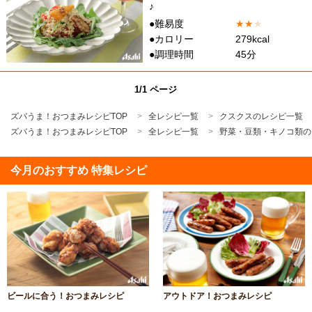
♪
●難易度
★
★
★
●カロリー
279kcal
●調理時間
45分
1/1 ページ
ズバうま！おつまみレシピTOP
全レシピ一覧
クスクスのレシピ一覧
ズバうま！おつまみレシピTOP
全レシピ一覧
野菜・豆類・キノコ類の
今月のおすすめ 特集レシピ
ビールに合う！おつまみレシピ
アウトドア！おつまみレシピ