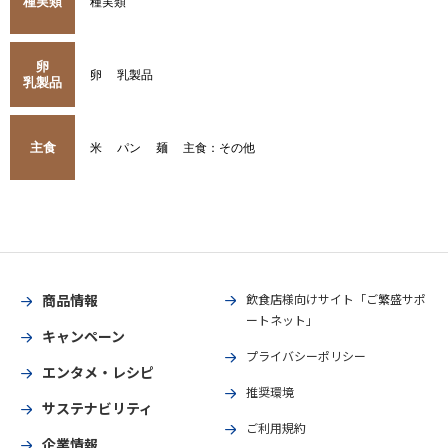
種実類
種実類
卵
卵
乳製品
乳製品
主食
米
パン
麺
主食：その他
商品情報
飲食店様向けサイト「ご繁盛サポ
ートネット」
キャンペーン
プライバシーポリシー
エンタメ・レシピ
推奨環境
サステナビリティ
ご利用規約
企業情報