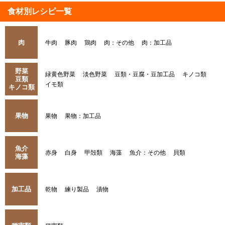
食材別レシピ一覧
肉
牛肉
豚肉
鶏肉
肉：その他
肉：加工品
野菜
緑黄色野菜
淡色野菜
豆類・豆腐・豆加工品
キノコ類
豆類
イモ類
キノコ類
果物
果物
果物：加工品
魚介
赤身
白身
甲殻類
海藻
魚介：その他
貝類
海藻
加工品
乾物
練り製品
漬物