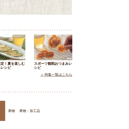
限定！夏を楽しむ
スポーツ観戦おつまみレ
みレシピ
シピ
＞ 特集一覧はこちら
果物
果物：加工品