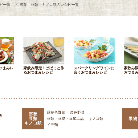
ピ一覧
野菜・豆類・キノコ類のレシピ一覧
つまみレ
家飲み限定！ぱぱっと作
スパークリングワインに
家飲み
るおつまみレシピ
合うおつまみレシピ
おつま
緑黄色野菜
淡色野菜
野菜
他
豆類
果物
豆類・豆腐・豆加工品
キノコ類
キノコ類
イモ類