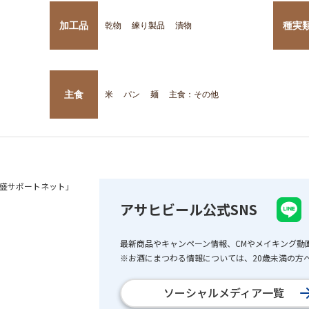
加工品
種実
乾物
練り製品
漬物
主食
米
パン
麺
主食：その他
盛サポートネット」
アサヒビール公式SNS
最新商品やキャンペーン情報、CMやメイキング動
※お酒にまつわる情報については、20歳未満の方へ
ソーシャルメディア一覧