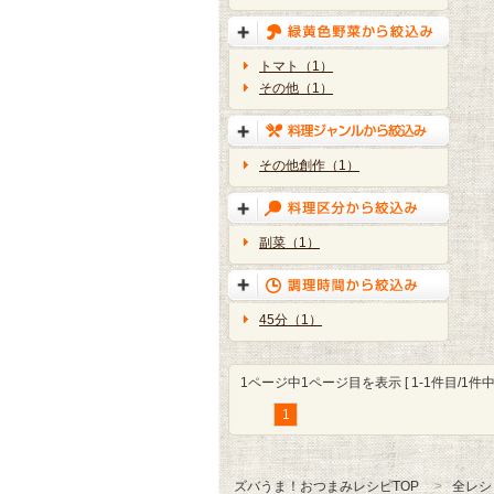
トマト（1）
その他（1）
その他創作（1）
副菜（1）
45分（1）
1ページ中1ページ目を表示 [ 1-1件目/1件中 
1
ズバうま！おつまみレシピTOP
全レシ