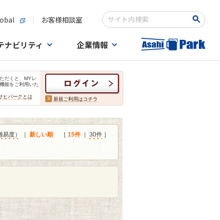
obal
お客様相談室
検索キーワード入力
テナビリティ
企業情報
ただくと、MYレ
機能をご利用いた
サヒパークとは
新規ご利用はコチラ
難易度）
｜
新しい順
［
15件
｜
30件
］