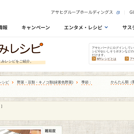
アサヒグループホールディングス
Gl
情報
キャンペーン
エンタメ・レシピ
サス
アサヒパークにログインしてい
シピやおいしそうボタンなどの
だけます。
MYレシピとは
ア
まみレシピをご紹介。
かんたん順（
レシピ
野菜・豆類・キノコ類
(
緑黄色野菜
)
季節：
]