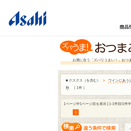
商品
お酒に合う「ズバリうまい！」おつ
■
クスクス（を含む）
ワインにあう
秋
［ 1件 ］
1ページ中1ページ目を表示 [ 1-1件目/1件中 
1