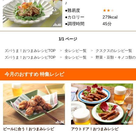
♪
●難易度
★
★
★
●カロリー
279kcal
●調理時間
45分
1/1 ページ
ズバうま！おつまみレシピTOP
全レシピ一覧
クスクスのレシピ一覧
ズバうま！おつまみレシピTOP
全レシピ一覧
野菜・豆類・キノコ類の
今月のおすすめ 特集レシピ
ビールに合う！おつまみレシピ
アウトドア！おつまみレシピ