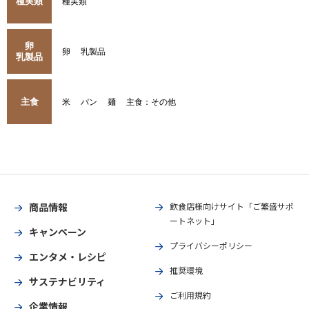
種実類
種実類
卵
卵
乳製品
乳製品
主食
米
パン
麺
主食：その他
商品情報
飲食店様向けサイト「ご繁盛サポ
ートネット」
キャンペーン
プライバシーポリシー
エンタメ・レシピ
推奨環境
サステナビリティ
ご利用規約
企業情報