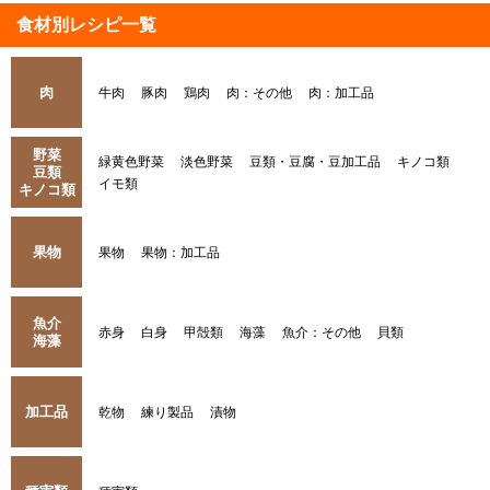
食材別レシピ一覧
肉
牛肉
豚肉
鶏肉
肉：その他
肉：加工品
野菜
緑黄色野菜
淡色野菜
豆類・豆腐・豆加工品
キノコ類
豆類
イモ類
キノコ類
果物
果物
果物：加工品
魚介
赤身
白身
甲殻類
海藻
魚介：その他
貝類
海藻
加工品
乾物
練り製品
漬物