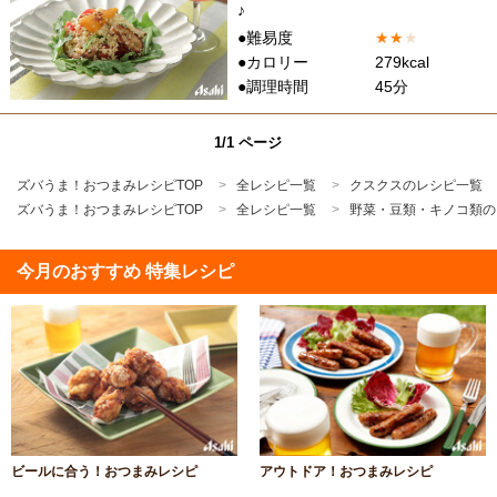
♪
●難易度
★
★
★
●カロリー
279kcal
●調理時間
45分
1/1 ページ
ズバうま！おつまみレシピTOP
全レシピ一覧
クスクスのレシピ一覧
ズバうま！おつまみレシピTOP
全レシピ一覧
野菜・豆類・キノコ類の
今月のおすすめ 特集レシピ
ビールに合う！おつまみレシピ
アウトドア！おつまみレシピ