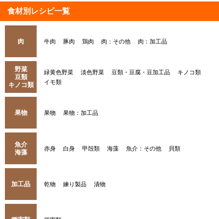
食材別レシピ一覧
肉
牛肉
豚肉
鶏肉
肉：その他
肉：加工品
野菜
緑黄色野菜
淡色野菜
豆類・豆腐・豆加工品
キノコ類
豆類
イモ類
キノコ類
果物
果物
果物：加工品
魚介
赤身
白身
甲殻類
海藻
魚介：その他
貝類
海藻
加工品
乾物
練り製品
漬物