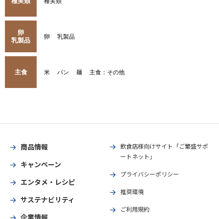
種実類
種実類
卵
卵
乳製品
乳製品
主食
米
パン
麺
主食：その他
商品情報
飲食店様向けサイト「ご繁盛サポ
ートネット」
キャンペーン
プライバシーポリシー
エンタメ・レシピ
推奨環境
サステナビリティ
ご利用規約
企業情報