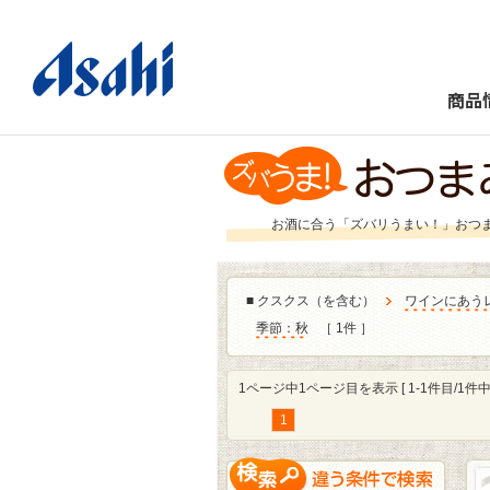
商品
お酒に合う「ズバリうまい！」おつ
■
クスクス（を含む）
ワインにあう
季節：秋
［ 1件 ］
1ページ中1ページ目を表示 [ 1-1件目/1件中 
1