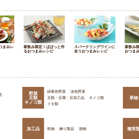
つまみレ
家飲み限定！ぱぱっと作
スパークリングワインに
家飲み
るおつまみレシピ
合うおつまみレシピ
おつま
緑黄色野菜
淡色野菜
野菜
他
豆類
果物
豆類・豆腐・豆加工品
キノコ類
キノコ類
イモ類
加工品
種実
乾物
練り製品
漬物