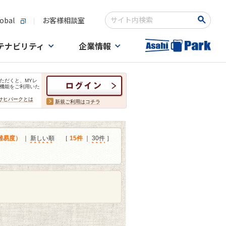
obal
お客様相談室
検索キーワード入力
テナビリティ
企業情報
ただくと、MYレ
機能をご利用いた
サヒパークとは
新規ご利用はコチラ
難易度）
｜
新しい順
［
15件
｜
30件
］