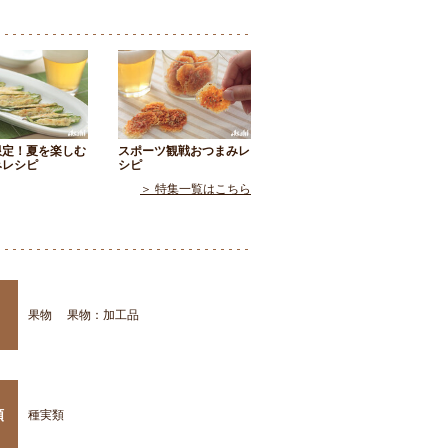
限定！夏を楽しむ
スポーツ観戦おつまみレ
みレシピ
シピ
＞ 特集一覧はこちら
果物
果物：加工品
類
種実類