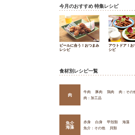
今月のおすすめ 特集レシピ
ビールに合う！おつまみ
アウトドア！お
レシピ
シピ
食材別レシピ一覧
牛肉
豚肉
鶏肉
肉：その
肉
肉：加工品
赤身
白身
甲殻類
海藻
魚介
海藻
魚介：その他
貝類