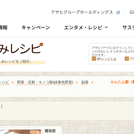
アサヒグループホールディングス
Gl
情報
キャンペーン
エンタメ・レシピ
サス
アサヒパークにログインしてい
シピやおいしそうボタンなどの
だけます。
MYレシピとは
ア
まみレシピをご紹介。
かんたん順（
レシピ
野菜・豆類・キノコ類
(
緑黄色野菜
)
副菜
]