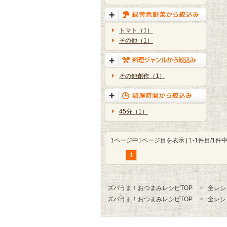
トマト（1）
その他（1）
その他創作（1）
45分（1）
1ページ中1ページ目を表示 [ 1-1件目/1件中 
1
ズバうま！おつまみレシピTOP
全レシ
ズバうま！おつまみレシピTOP
全レシ