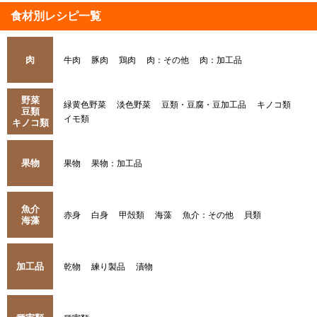
食材別レシピ一覧
肉
牛肉
豚肉
鶏肉
肉：その他
肉：加工品
野菜
緑黄色野菜
淡色野菜
豆類・豆腐・豆加工品
キノコ類
豆類
イモ類
キノコ類
果物
果物
果物：加工品
魚介
赤身
白身
甲殻類
海藻
魚介：その他
貝類
海藻
加工品
乾物
練り製品
漬物