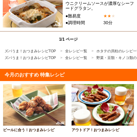
ウニクリームソースが濃厚なシーフ
ードグラタン。
●難易度
★
★
★
●調理時間
30分
1/1 ページ
ズバうま！おつまみレシピTOP
全レシピ一覧
ホタテの貝柱のレシピ一
ズバうま！おつまみレシピTOP
全レシピ一覧
野菜・豆類・キノコ類の
今月のおすすめ 特集レシピ
ビールに合う！おつまみレシピ
アウトドア！おつまみレシピ