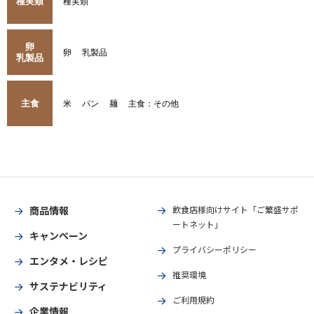
種実類
種実類
卵
卵
乳製品
乳製品
主食
米
パン
麺
主食：その他
商品情報
飲食店様向けサイト「ご繁盛サポ
ートネット」
キャンペーン
プライバシーポリシー
エンタメ・レシピ
推奨環境
サステナビリティ
ご利用規約
企業情報