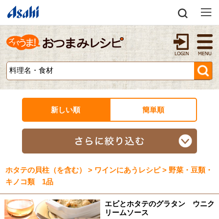
新しい順
簡単順
ホタテの貝柱（を含む） > ワインにあうレシピ > 野菜・豆類・
キノコ類 1品
エビとホタテのグラタン ウニク
リームソース