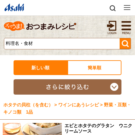
新しい順
簡単順
ホタテの貝柱（を含む） > ワインにあうレシピ > 野菜・豆類・
キノコ類 1品
エビとホタテのグラタン ウニク
リームソース