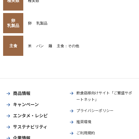
種実類
種実類
卵
卵
乳製品
乳製品
主食
米
パン
麺
主食：その他
商品情報
飲食店様向けサイト「ご繁盛サポ
ートネット」
キャンペーン
プライバシーポリシー
エンタメ・レシピ
推奨環境
サステナビリティ
ご利用規約
企業情報