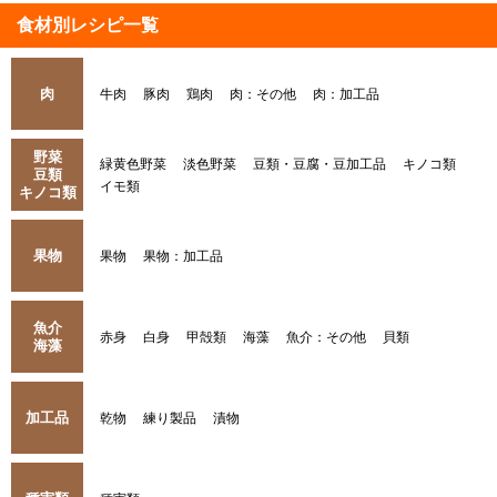
食材別レシピ一覧
肉
牛肉
豚肉
鶏肉
肉：その他
肉：加工品
野菜
緑黄色野菜
淡色野菜
豆類・豆腐・豆加工品
キノコ類
豆類
イモ類
キノコ類
果物
果物
果物：加工品
魚介
赤身
白身
甲殻類
海藻
魚介：その他
貝類
海藻
加工品
乾物
練り製品
漬物