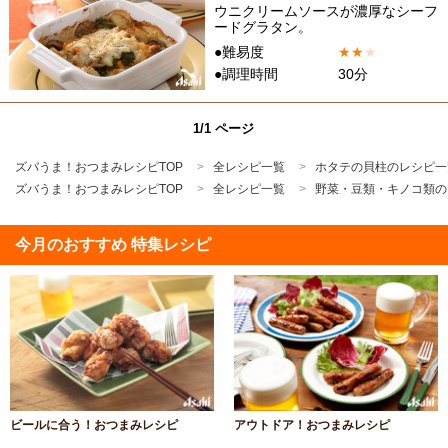
ウニクリームソースが濃厚なシーフ
ードグラタン。
●難易度
★
★
★
●調理時間
30分
1/1 ページ
ズバうま！おつまみレシピTOP
全レシピ一覧
ホタテの貝柱のレシピ一
ズバうま！おつまみレシピTOP
全レシピ一覧
野菜・豆類・キノコ類の
今月のおすすめ 特集レシピ
ビールに合う！おつまみレシピ
アウトドア！おつまみレシピ