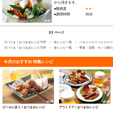
から頂きます。
●難易度
★
★
★
●調理時間
30分
1/1 ページ
ズバうま！おつまみレシピTOP
全レシピ一覧
パルミジャーノレジャー
ズバうま！おつまみレシピTOP
全レシピ一覧
野菜・豆類・キノコ類の
今月のおすすめ 特集レシピ
ビールに合う！おつまみレシピ
アウトドア！おつまみレシピ