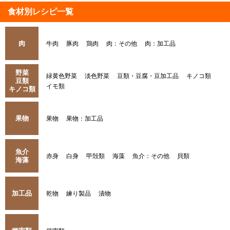
食材別レシピ一覧
肉
牛肉
豚肉
鶏肉
肉：その他
肉：加工品
野菜
緑黄色野菜
淡色野菜
豆類・豆腐・豆加工品
キノコ類
豆類
イモ類
キノコ類
果物
果物
果物：加工品
魚介
赤身
白身
甲殻類
海藻
魚介：その他
貝類
海藻
加工品
乾物
練り製品
漬物