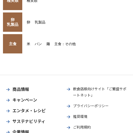
種実類
種実類
卵
卵
乳製品
乳製品
主食
米
パン
麺
主食：その他
商品情報
飲食店様向けサイト「ご繁盛サポ
ートネット」
キャンペーン
プライバシーポリシー
エンタメ・レシピ
推奨環境
サステナビリティ
ご利用規約
企業情報