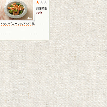
30分
鯛とヤングコーンのアジア風