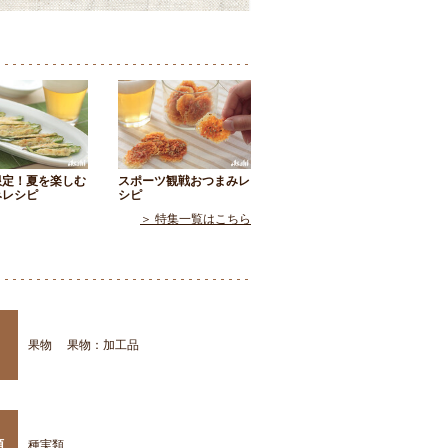
限定！夏を楽しむ
スポーツ観戦おつまみレ
みレシピ
シピ
＞ 特集一覧はこちら
果物
果物：加工品
類
種実類