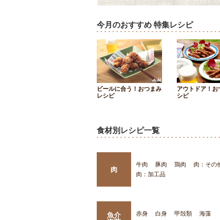
今月のおすすめ 特集レシピ
ビールに合う！おつまみ
アウトドア！お
レシピ
シピ
食材別レシピ一覧
牛肉
豚肉
鶏肉
肉：その
肉
肉：加工品
赤身
白身
甲殻類
海藻
魚介