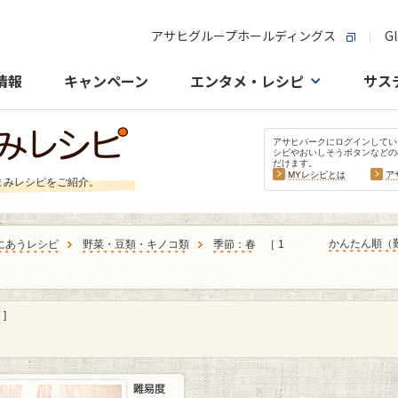
アサヒグループホールディングス
Gl
情報
キャンペーン
エンタメ・レシピ
サス
アサヒパークにログインしてい
シピやおいしそうボタンなどの
だけます。
MYレシピとは
ア
まみレシピをご紹介。
かんたん順（
にあうレシピ
野菜・豆類・キノコ類
季節：春
［ 1
]