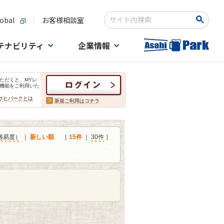
obal
お客様相談室
検索キーワード入力
テナビリティ
企業情報
ただくと、MYレ
機能をご利用いた
サヒパークとは
新規ご利用はコチラ
難易度）
｜
新しい順
［
15件
｜
30件
］