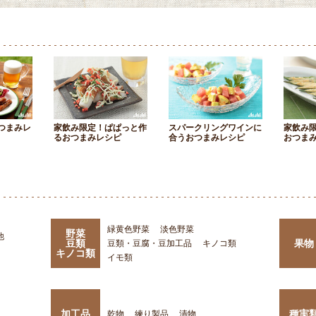
つまみレ
家飲み限定！ぱぱっと作
スパークリングワインに
家飲み
るおつまみレシピ
合うおつまみレシピ
おつま
緑黄色野菜
淡色野菜
野菜
他
豆類
果物
豆類・豆腐・豆加工品
キノコ類
キノコ類
イモ類
加工品
種実
乾物
練り製品
漬物