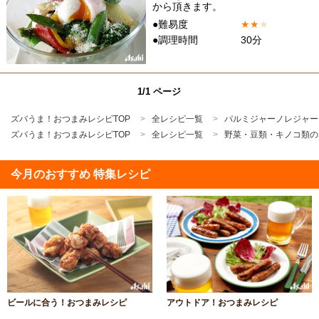
から頂きます。
●難易度
★
★
★
●調理時間
30分
1/1 ページ
ズバうま！おつまみレシピTOP
全レシピ一覧
パルミジャーノレジャー
ズバうま！おつまみレシピTOP
全レシピ一覧
野菜・豆類・キノコ類の
今月のおすすめ 特集レシピ
ビールに合う！おつまみレシピ
アウトドア！おつまみレシピ