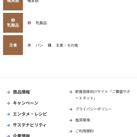
種実類
種実類
卵
卵
乳製品
乳製品
主食
米
パン
麺
主食：その他
商品情報
飲食店様向けサイト「ご繁盛サポ
ートネット」
キャンペーン
プライバシーポリシー
エンタメ・レシピ
推奨環境
サステナビリティ
ご利用規約
企業情報