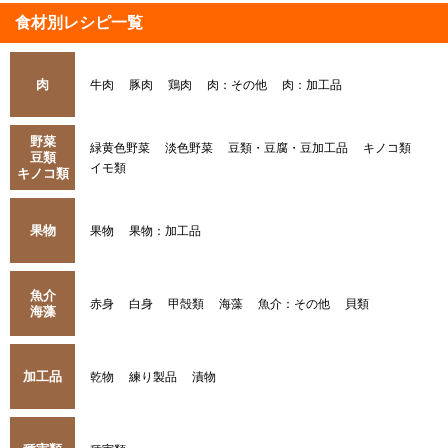
食材別レシピ一覧
肉
牛肉
豚肉
鶏肉
肉：その他
肉：加工品
野菜
緑黄色野菜
淡色野菜
豆類・豆腐・豆加工品
キノコ類
豆類
イモ類
キノコ類
果物
果物
果物：加工品
魚介
赤身
白身
甲殻類
海藻
魚介：その他
貝類
海藻
加工品
乾物
練り製品
漬物