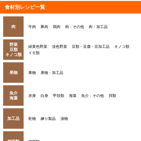
食材別レシピ一覧
肉
牛肉
豚肉
鶏肉
肉：その他
肉：加工品
野菜
緑黄色野菜
淡色野菜
豆類・豆腐・豆加工品
キノコ類
豆類
イモ類
キノコ類
果物
果物
果物：加工品
魚介
赤身
白身
甲殻類
海藻
魚介：その他
貝類
海藻
加工品
乾物
練り製品
漬物