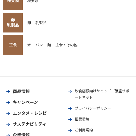
種実類
種実類
卵
卵
乳製品
乳製品
主食
米
パン
麺
主食：その他
商品情報
飲食店様向けサイト「ご繁盛サポ
ートネット」
キャンペーン
プライバシーポリシー
エンタメ・レシピ
推奨環境
サステナビリティ
ご利用規約
企業情報