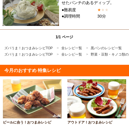
せたパンチのあるディップ。
●難易度
★
★
★
●調理時間
30分
1/1 ページ
ズバうま！おつまみレシピTOP
全レシピ一覧
黒パンのレシピ一覧
ズバうま！おつまみレシピTOP
全レシピ一覧
野菜・豆類・キノコ類の
今月のおすすめ 特集レシピ
ビールに合う！おつまみレシピ
アウトドア！おつまみレシピ