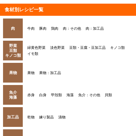
食材別レシピ一覧
肉
牛肉
豚肉
鶏肉
肉：その他
肉：加工品
野菜
緑黄色野菜
淡色野菜
豆類・豆腐・豆加工品
キノコ類
豆類
イモ類
キノコ類
果物
果物
果物：加工品
魚介
赤身
白身
甲殻類
海藻
魚介：その他
貝類
海藻
加工品
乾物
練り製品
漬物