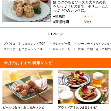
鮮!コクのあるソースと大きめの具
をたっぷりとのせて、ボリュームた
っぷりのカナッペに。
●難易度
★
★
★
●調理時間
30分
1/1 ページ
ズバうま！おつまみレシピTOP
全レシピ一覧
シーフードミックスのレ
ズバうま！おつまみレシピTOP
全レシピ一覧
野菜・豆類・キノコ類の
今月のおすすめ 特集レシピ
ビールに合う！おつまみレシピ
アウトドア！おつまみレシピ