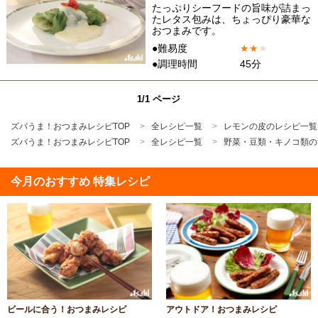
たっぷりシーフードの旨味が詰まっ
たレタス包みは、ちょっぴり豪華な
おつまみです。
●難易度
★
★
★
●調理時間
45分
1/1 ページ
ズバうま！おつまみレシピTOP
全レシピ一覧
レモンの皮のレシピ一覧
ズバうま！おつまみレシピTOP
全レシピ一覧
野菜・豆類・キノコ類の
今月のおすすめ 特集レシピ
ビールに合う！おつまみレシピ
アウトドア！おつまみレシピ