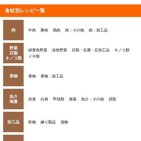
食材別レシピ一覧
肉
牛肉
豚肉
鶏肉
肉：その他
肉：加工品
野菜
緑黄色野菜
淡色野菜
豆類・豆腐・豆加工品
キノコ類
豆類
イモ類
キノコ類
果物
果物
果物：加工品
魚介
赤身
白身
甲殻類
海藻
魚介：その他
貝類
海藻
加工品
乾物
練り製品
漬物