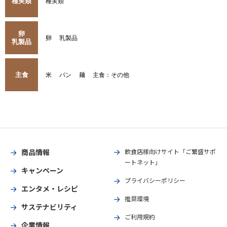
種実類
種実類
卵
卵
乳製品
乳製品
主食
米
パン
麺
主食：その他
商品情報
飲食店様向けサイト「ご繁盛サポ
ートネット」
キャンペーン
プライバシーポリシー
エンタメ・レシピ
推奨環境
サステナビリティ
ご利用規約
企業情報