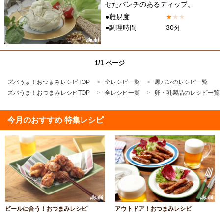
せたパンチのあるディップ。
●難易度
★
★
★
●調理時間
30分
1/1 ページ
ズバうま！おつまみレシピTOP
全レシピ一覧
黒パンのレシピ一覧
ズバうま！おつまみレシピTOP
全レシピ一覧
卵・乳製品のレシピ一覧
今月のおすすめ 特集レシピ
ビールに合う！おつまみレシピ
アウトドア！おつまみレシピ