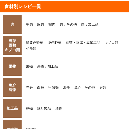
食材別レシピ一覧
肉
牛肉
豚肉
鶏肉
肉：その他
肉：加工品
野菜
緑黄色野菜
淡色野菜
豆類・豆腐・豆加工品
キノコ類
豆類
イモ類
キノコ類
果物
果物
果物：加工品
魚介
赤身
白身
甲殻類
海藻
魚介：その他
貝類
海藻
加工品
乾物
練り製品
漬物