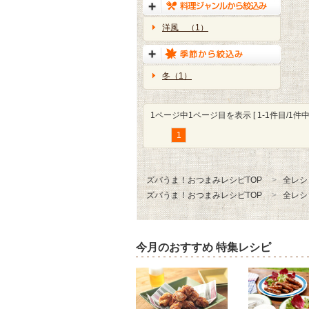
洋風 （1）
冬（1）
1ページ中1ページ目を表示 [ 1-1件目/1件中 
1
ズバうま！おつまみレシピTOP
全レシ
ズバうま！おつまみレシピTOP
全レシ
今月のおすすめ 特集レシピ