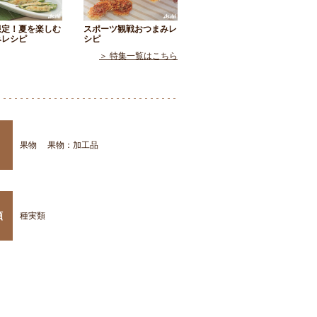
限定！夏を楽しむ
スポーツ観戦おつまみレ
みレシピ
シピ
＞ 特集一覧はこちら
果物
果物：加工品
類
種実類