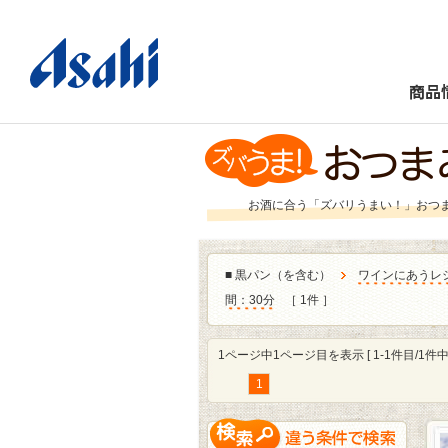
商品
お酒に合う「ズバリうまい！」おつ
■
黒パン（を含む）
ワインにあうレ
間：30分
［ 1件 ］
1ページ中1ページ目を表示 [ 1-1件目/1件中 
1