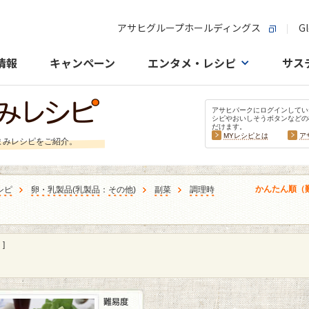
アサヒグループホールディングス
Gl
情報
キャンペーン
エンタメ・レシピ
サス
アサヒパークにログインしてい
シピやおいしそうボタンなどの
だけます。
MYレシピとは
ア
まみレシピをご紹介。
かんたん順（
シピ
卵・乳製品
(
乳製品
：
その他
)
副菜
調理時
]