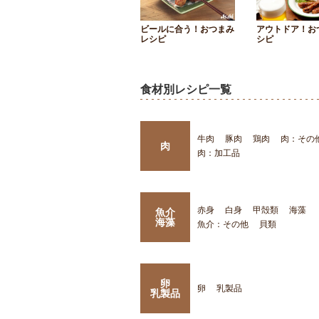
ビールに合う！おつまみ
アウトドア！お
レシピ
シピ
食材別レシピ一覧
牛肉
豚肉
鶏肉
肉：その
肉
肉：加工品
赤身
白身
甲殻類
海藻
魚介
海藻
魚介：その他
貝類
卵
卵
乳製品
乳製品