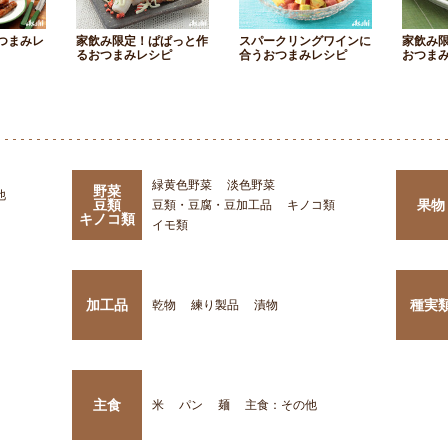
つまみレ
家飲み限定！ぱぱっと作
スパークリングワインに
家飲み
るおつまみレシピ
合うおつまみレシピ
おつま
緑黄色野菜
淡色野菜
野菜
他
豆類
果物
豆類・豆腐・豆加工品
キノコ類
キノコ類
イモ類
加工品
種実
乾物
練り製品
漬物
主食
米
パン
麺
主食：その他