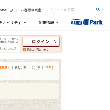
obal
お客様相談室
検索キーワード入力
テナビリティ
企業情報
ただくと、MYレ
機能をご利用いた
サヒパークとは
新規ご利用はコチラ
難易度）
｜
新しい順
［
15件
｜
30件
］