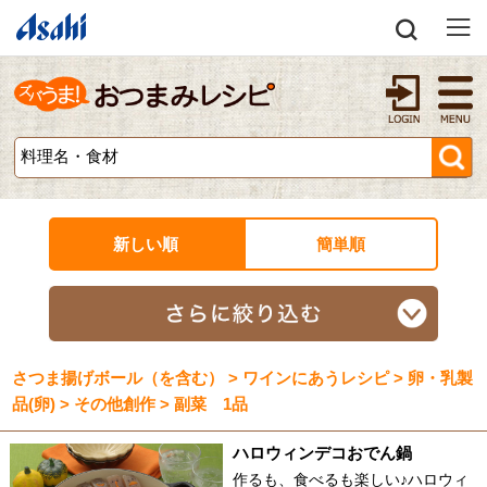
新しい順
簡単順
さつま揚げボール（を含む） > ワインにあうレシピ > 卵・乳製
品(卵) > その他創作 > 副菜 1品
ハロウィンデコおでん鍋
作るも、食べるも楽しい♪ハロウィ