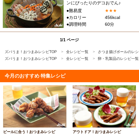
ンにぴったりのデコおでん♪
●難易度
★
★
★
●カロリー
456kcal
●調理時間
60分
1/1 ページ
ズバうま！おつまみレシピTOP
全レシピ一覧
さつま揚げボールのレシ
ズバうま！おつまみレシピTOP
全レシピ一覧
卵・乳製品のレシピ一覧
今月のおすすめ 特集レシピ
ビールに合う！おつまみレシピ
アウトドア！おつまみレシピ