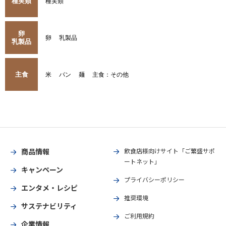
種実類
種実類
卵
卵
乳製品
乳製品
主食
米
パン
麺
主食：その他
商品情報
飲食店様向けサイト「ご繁盛サポ
ートネット」
キャンペーン
プライバシーポリシー
エンタメ・レシピ
推奨環境
サステナビリティ
ご利用規約
企業情報