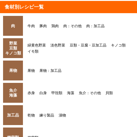
食材別レシピ一覧
肉
牛肉
豚肉
鶏肉
肉：その他
肉：加工品
野菜
緑黄色野菜
淡色野菜
豆類・豆腐・豆加工品
キノコ類
豆類
イモ類
キノコ類
果物
果物
果物：加工品
魚介
赤身
白身
甲殻類
海藻
魚介：その他
貝類
海藻
加工品
乾物
練り製品
漬物