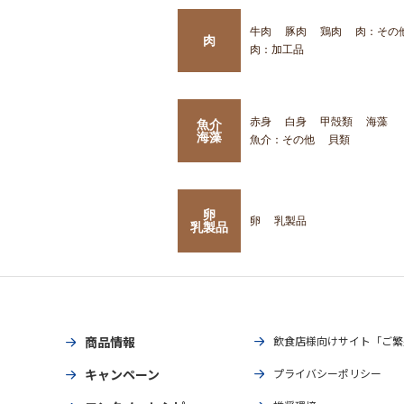
牛肉
豚肉
鶏肉
肉：その
肉
肉：加工品
赤身
白身
甲殻類
海藻
魚介
海藻
魚介：その他
貝類
卵
卵
乳製品
乳製品
商品情報
飲食店様向けサイト「ご繁
キャンペーン
プライバシーポリシー