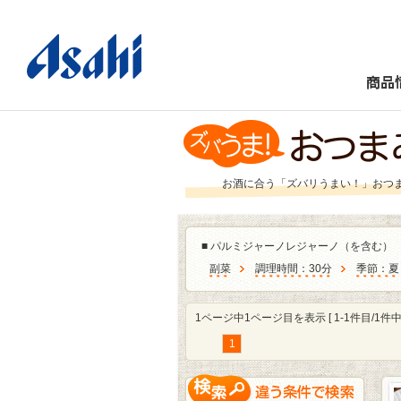
商品
お酒に合う「ズバリうまい！」おつ
■
パルミジャーノレジャーノ（を含む）
副菜
調理時間：30分
季節：夏
1ページ中1ページ目を表示 [ 1-1件目/1件中 
1