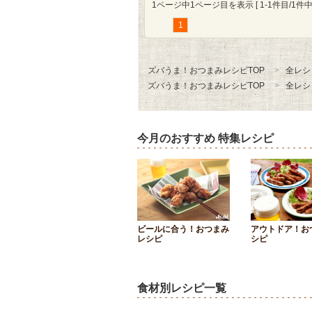
1ページ中1ページ目を表示 [ 1-1件目/1件中 
1
ズバうま！おつまみレシピTOP
全レシ
ズバうま！おつまみレシピTOP
全レシ
今月のおすすめ 特集レシピ
ビールに合う！おつまみ
アウトドア！お
レシピ
シピ
食材別レシピ一覧