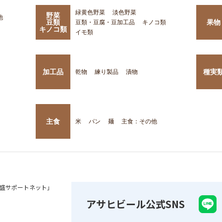
緑黄色野菜
淡色野菜
野菜
他
豆類
果物
豆類・豆腐・豆加工品
キノコ類
キノコ類
イモ類
加工品
種実
乾物
練り製品
漬物
主食
米
パン
麺
主食：その他
盛サポートネット」
アサヒビール公式SNS