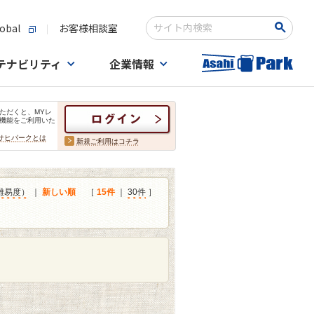
obal
お客様相談室
検索キーワード入力
テナビリティ
企業情報
ただくと、MYレ
機能をご利用いた
サヒパークとは
新規ご利用はコチラ
難易度）
｜
新しい順
［
15件
｜
30件
］