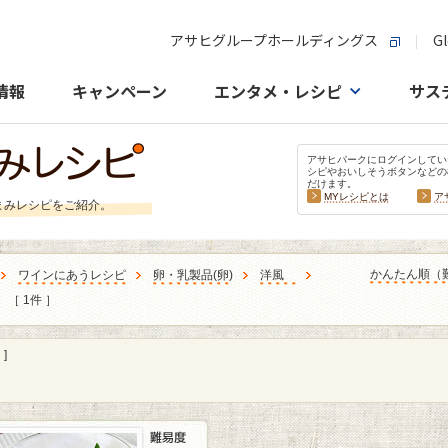
アサヒグループホールディングス
Gl
情報
キャンペーン
エンタメ・レシピ
サス
アサヒパークにログインしてい
シピやおいしそうボタンなどの
だけます。
MYレシピとは
ア
まみレシピをご紹介。
かんたん順（
ワインにあうレシピ
卵・乳製品
(
卵
)
洋風
［ 1件 ］
]