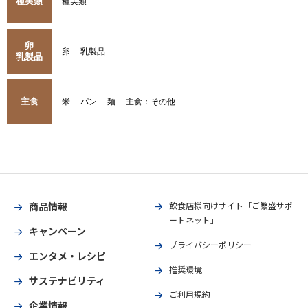
種実類
種実類
卵
卵
乳製品
乳製品
主食
米
パン
麺
主食：その他
商品情報
飲食店様向けサイト「ご繁盛サポ
ートネット」
キャンペーン
プライバシーポリシー
エンタメ・レシピ
推奨環境
サステナビリティ
ご利用規約
企業情報