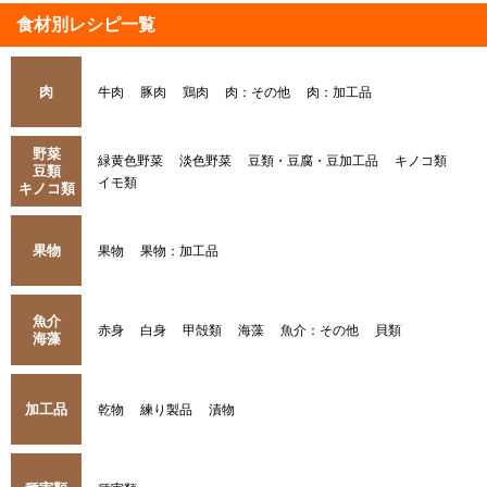
食材別レシピ一覧
肉
牛肉
豚肉
鶏肉
肉：その他
肉：加工品
野菜
緑黄色野菜
淡色野菜
豆類・豆腐・豆加工品
キノコ類
豆類
イモ類
キノコ類
果物
果物
果物：加工品
魚介
赤身
白身
甲殻類
海藻
魚介：その他
貝類
海藻
加工品
乾物
練り製品
漬物