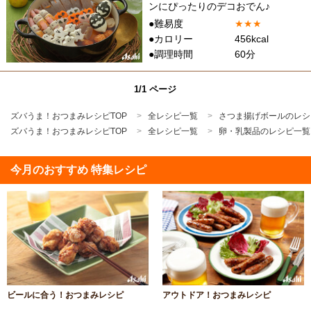
ンにぴったりのデコおでん♪
●難易度
★
★
★
●カロリー
456kcal
●調理時間
60分
1/1 ページ
ズバうま！おつまみレシピTOP
全レシピ一覧
さつま揚げボールのレシ
ズバうま！おつまみレシピTOP
全レシピ一覧
卵・乳製品のレシピ一覧
今月のおすすめ 特集レシピ
ビールに合う！おつまみレシピ
アウトドア！おつまみレシピ