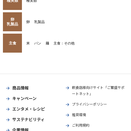
種実類
種実類
卵
卵
乳製品
乳製品
主食
米
パン
麺
主食：その他
商品情報
飲食店様向けサイト「ご繁盛サポ
ートネット」
キャンペーン
プライバシーポリシー
エンタメ・レシピ
推奨環境
サステナビリティ
ご利用規約
企業情報