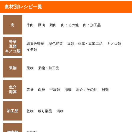
食材別レシピ一覧
肉
牛肉
豚肉
鶏肉
肉：その他
肉：加工品
野菜
緑黄色野菜
淡色野菜
豆類・豆腐・豆加工品
キノコ類
豆類
イモ類
キノコ類
果物
果物
果物：加工品
魚介
赤身
白身
甲殻類
海藻
魚介：その他
貝類
海藻
加工品
乾物
練り製品
漬物