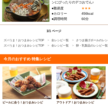
ンにぴったりのデコおでん♪
●難易度
★
★
★
●カロリー
456kcal
●調理時間
60分
1/1 ページ
ズバうま！おつまみレシピTOP
全レシピ一覧
さつま揚げボールのレシ
ズバうま！おつまみレシピTOP
全レシピ一覧
卵・乳製品のレシピ一覧
今月のおすすめ 特集レシピ
ビールに合う！おつまみレシピ
アウトドア！おつまみレシピ