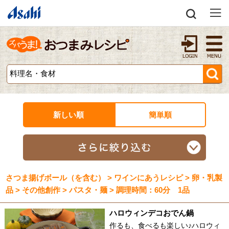
新しい順
簡単順
さつま揚げボール（を含む） > ワインにあうレシピ > 卵・乳製
品 > その他創作 > パスタ・麺 > 調理時間：60分 1品
ハロウィンデコおでん鍋
作るも、食べるも楽しい♪ハロウィ