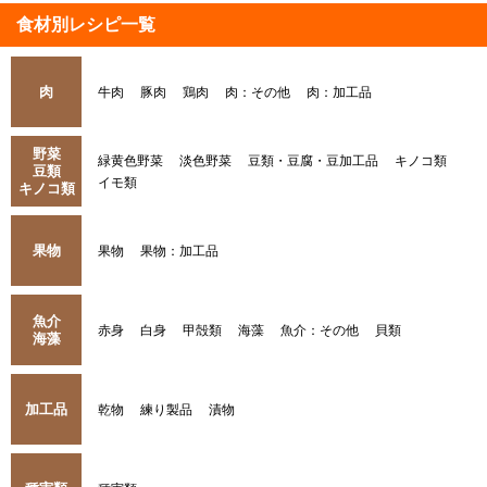
食材別レシピ一覧
肉
牛肉
豚肉
鶏肉
肉：その他
肉：加工品
野菜
緑黄色野菜
淡色野菜
豆類・豆腐・豆加工品
キノコ類
豆類
イモ類
キノコ類
果物
果物
果物：加工品
魚介
赤身
白身
甲殻類
海藻
魚介：その他
貝類
海藻
加工品
乾物
練り製品
漬物