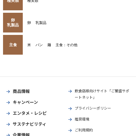
種実類
種実類
卵
卵
乳製品
乳製品
主食
米
パン
麺
主食：その他
商品情報
飲食店様向けサイト「ご繁盛サポ
ートネット」
キャンペーン
プライバシーポリシー
エンタメ・レシピ
推奨環境
サステナビリティ
ご利用規約
企業情報