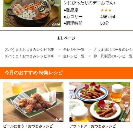
ンにぴったりのデコおでん♪
●難易度
★
★
★
●カロリー
456kcal
●調理時間
60分
1/1 ページ
ズバうま！おつまみレシピTOP
全レシピ一覧
さつま揚げボールのレシ
ズバうま！おつまみレシピTOP
全レシピ一覧
卵・乳製品のレシピ一覧
今月のおすすめ 特集レシピ
ビールに合う！おつまみレシピ
アウトドア！おつまみレシピ