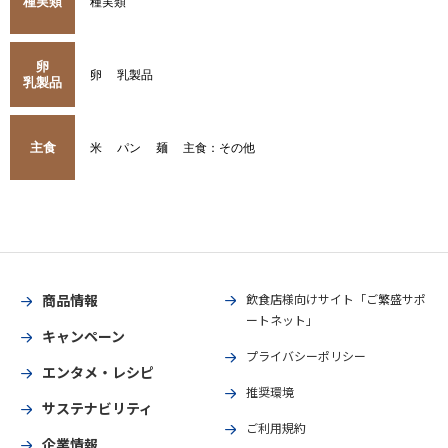
種実類
種実類
卵
卵
乳製品
乳製品
主食
米
パン
麺
主食：その他
商品情報
飲食店様向けサイト「ご繁盛サポ
ートネット」
キャンペーン
プライバシーポリシー
エンタメ・レシピ
推奨環境
サステナビリティ
ご利用規約
企業情報