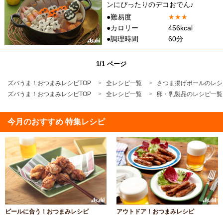
ンにぴったりのデコおでん♪
●難易度
★
★
★
●カロリー
456kcal
●調理時間
60分
1/1 ページ
ズバうま！おつまみレシピTOP
全レシピ一覧
さつま揚げボールのレシ
ズバうま！おつまみレシピTOP
全レシピ一覧
卵・乳製品のレシピ一覧
今月のおすすめ 特集レシピ
ビールに合う！おつまみレシピ
アウトドア！おつまみレシピ