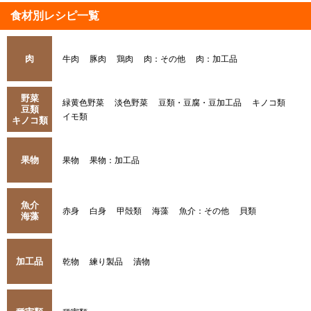
食材別レシピ一覧
肉
牛肉
豚肉
鶏肉
肉：その他
肉：加工品
野菜
緑黄色野菜
淡色野菜
豆類・豆腐・豆加工品
キノコ類
豆類
イモ類
キノコ類
果物
果物
果物：加工品
魚介
赤身
白身
甲殻類
海藻
魚介：その他
貝類
海藻
加工品
乾物
練り製品
漬物