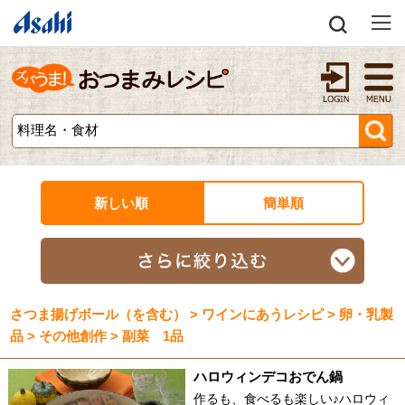
新しい順
簡単順
さつま揚げボール（を含む） > ワインにあうレシピ > 卵・乳製
品 > その他創作 > 副菜 1品
ハロウィンデコおでん鍋
作るも、食べるも楽しい♪ハロウィ