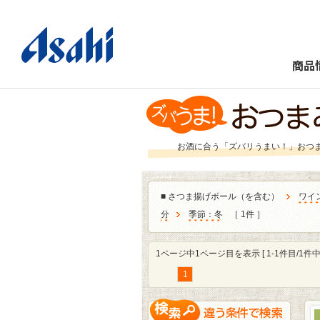
商品
お酒に合う「ズバリうまい！」おつ
■
さつま揚げボール（を含む）
ワイ
分
季節：冬
［ 1件 ］
1ページ中1ページ目を表示 [ 1-1件目/1件中 
1