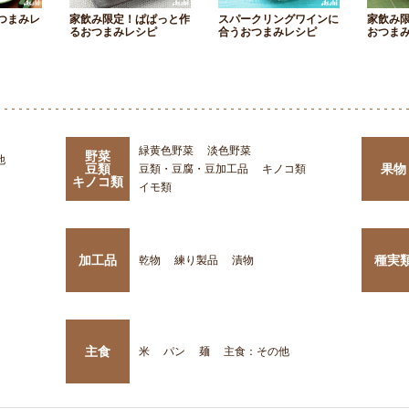
つまみレ
家飲み限定！ぱぱっと作
スパークリングワインに
家飲み
るおつまみレシピ
合うおつまみレシピ
おつま
緑黄色野菜
淡色野菜
野菜
他
豆類
果物
豆類・豆腐・豆加工品
キノコ類
キノコ類
イモ類
加工品
種実
乾物
練り製品
漬物
主食
米
パン
麺
主食：その他