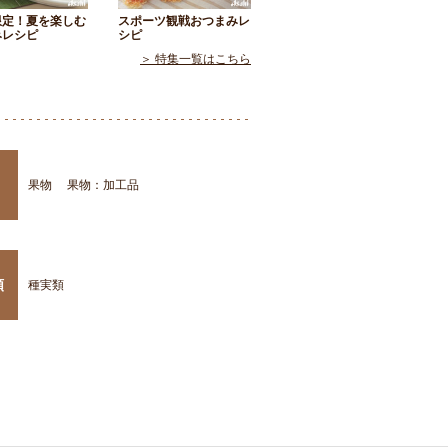
限定！夏を楽しむ
スポーツ観戦おつまみレ
みレシピ
シピ
＞ 特集一覧はこちら
果物
果物：加工品
類
種実類