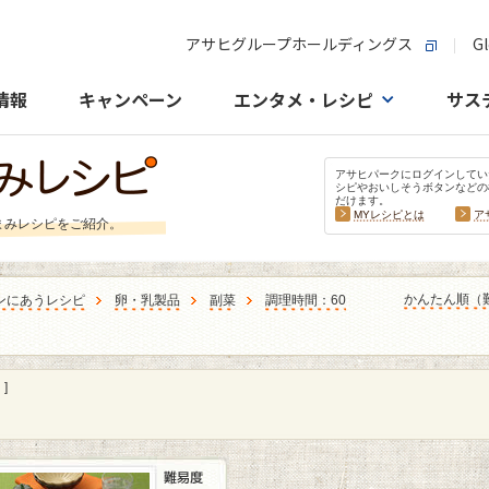
アサヒグループホールディングス
Gl
情報
キャンペーン
エンタメ・レシピ
サス
アサヒパークにログインしてい
シピやおいしそうボタンなどの
だけます。
MYレシピとは
ア
まみレシピをご紹介。
かんたん順（
ンにあうレシピ
卵・乳製品
副菜
調理時間：60
]