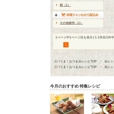
卵（1）
その他創作（1）
1ページ中1ページ目を表示 [ 1-1件目/1件中 
1
ズバうま！おつまみレシピTOP
全レシ
ズバうま！おつまみレシピTOP
全レシ
今月のおすすめ 特集レシピ