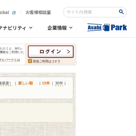
obal
お客様相談室
検索キーワード入力
テナビリティ
企業情報
ただくと、MYレ
機能をご利用いた
サヒパークとは
新規ご利用はコチラ
難易度）
｜
新しい順
［
15件
｜
30件
］