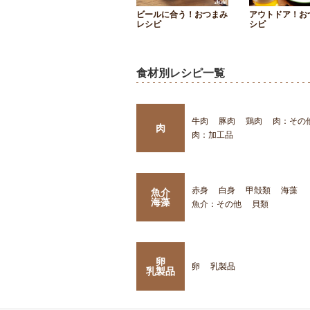
ビールに合う！おつまみ
アウトドア！お
レシピ
シピ
食材別レシピ一覧
牛肉
豚肉
鶏肉
肉：その
肉
肉：加工品
赤身
白身
甲殻類
海藻
魚介
海藻
魚介：その他
貝類
卵
卵
乳製品
乳製品