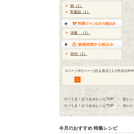
卵（1）
乳製品（1）
洋風 （1）
30分（1）
1ページ中1ページ目を表示 [ 1-1件目/1件中 
1
ズバうま！おつまみレシピTOP
全レシ
ズバうま！おつまみレシピTOP
全レシ
今月のおすすめ 特集レシピ