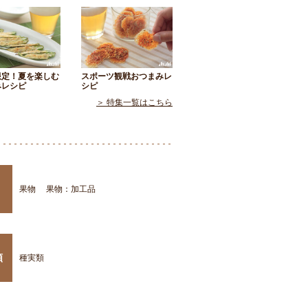
限定！夏を楽しむ
スポーツ観戦おつまみレ
みレシピ
シピ
＞ 特集一覧はこちら
果物
果物：加工品
類
種実類