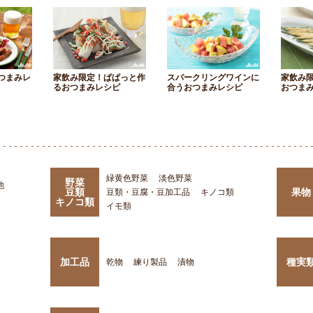
つまみレ
家飲み限定！ぱぱっと作
スパークリングワインに
家飲み
るおつまみレシピ
合うおつまみレシピ
おつま
緑黄色野菜
淡色野菜
野菜
他
豆類
果物
豆類・豆腐・豆加工品
キノコ類
キノコ類
イモ類
加工品
種実
乾物
練り製品
漬物