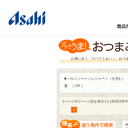
商品
お酒に合う「ズバリうまい！」おつ
■
パルミジャーノレジャーノ（を含む）
夏
［ 1件 ］
1ページ中1ページ目を表示 [ 1-1件目/1件中 
1