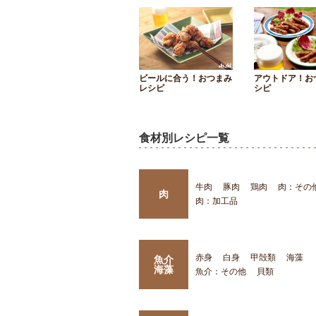
ビールに合う！おつまみ
アウトドア！お
レシピ
シピ
食材別レシピ一覧
牛肉
豚肉
鶏肉
肉：その
肉
肉：加工品
赤身
白身
甲殻類
海藻
魚介
海藻
魚介：その他
貝類