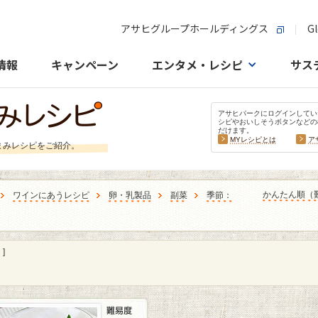
アサヒグループホールディングス
Gl
情報
キャンペーン
エンタメ・レシピ
サス
アサヒパークにログインしてい
シピやおいしそうボタンなどの
だけます。
MYレシピとは
ア
まみレシピをご紹介。
かんたん順（
ワインにあうレシピ
卵・乳製品
副菜
季節：
]