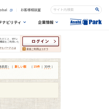
obal
お客様相談室
検索キーワード入力
テナビリティ
企業情報
ただくと、MYレ
機能をご利用いた
サヒパークとは
新規ご利用はコチラ
難易度）
｜
新しい順
［
15件
｜
30件
］