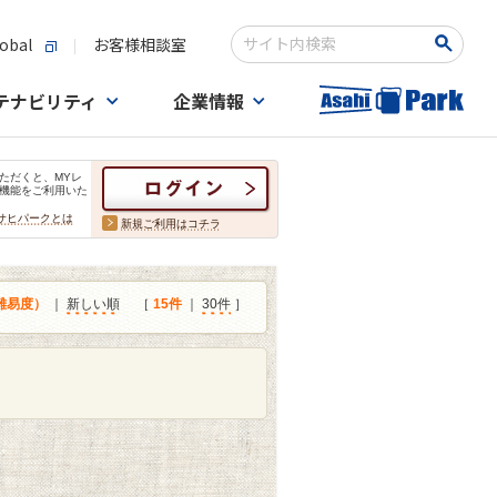
obal
お客様相談室
検索キーワード入力
テナビリティ
企業情報
ただくと、MYレ
機能をご利用いた
サヒパークとは
新規ご利用はコチラ
難易度）
｜
新しい順
［
15件
｜
30件
］