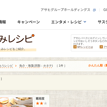
アサヒグループホールディングス
Gl
情報
キャンペーン
エンタメ・レシピ
サス
アサヒパークにログインしてい
シピやおいしそうボタンなどの
だけます。
MYレシピとは
ア
まみレシピをご紹介。
かんたん順（
あうレシピ
魚介・海藻
(
貝類
：
ホタテ
)
［ 1件 ］
]