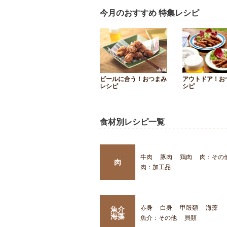
今月のおすすめ 特集レシピ
ビールに合う！おつまみ
アウトドア！お
レシピ
シピ
食材別レシピ一覧
牛肉
豚肉
鶏肉
肉：その
肉
肉：加工品
赤身
白身
甲殻類
海藻
魚介
海藻
魚介：その他
貝類