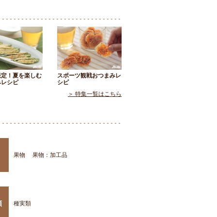
限定！夏を楽しむ
スポーツ観戦おつまみレ
みレシピ
シピ
＞ 特集一覧はこちら
果物
果物：加工品
類
種実類