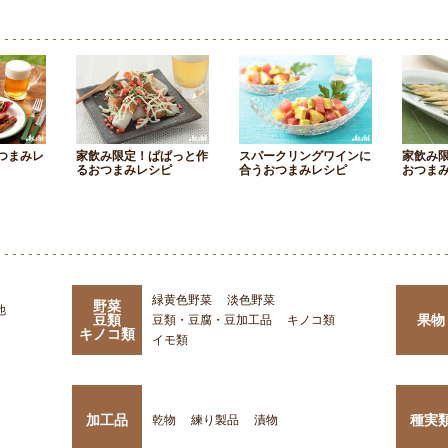
つまみレ
家飲み限定！ぱぱっと作
スパークリングワインに
家飲み
るおつまみレシピ
合うおつまみレシピ
おつま
緑黄色野菜
淡色野菜
野菜
他
豆類
果物
豆類・豆腐・豆加工品
キノコ類
キノコ類
イモ類
加工品
種実
乾物
練り製品
漬物