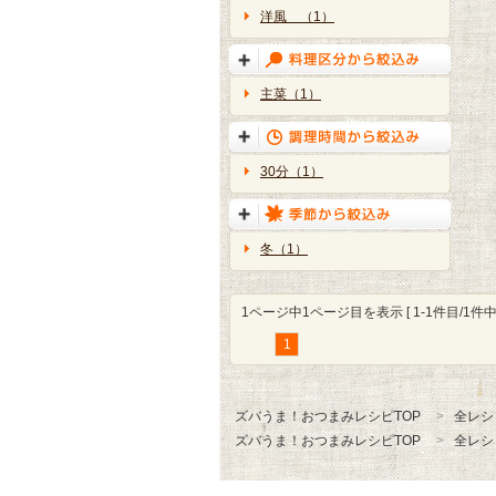
洋風 （1）
主菜（1）
30分（1）
冬（1）
1ページ中1ページ目を表示 [ 1-1件目/1件中 
1
ズバうま！おつまみレシピTOP
全レシ
ズバうま！おつまみレシピTOP
全レシ