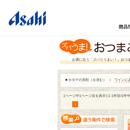
商品
お酒に合う「ズバリうまい！」おつ
■
ホタテの貝柱（を含む）
ワインに
1ページ中1ページ目を表示 [ 1-1件目/1件中 
1