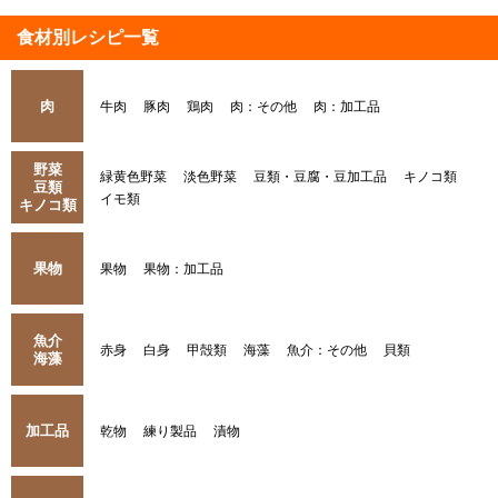
食材別レシピ一覧
肉
牛肉
豚肉
鶏肉
肉：その他
肉：加工品
野菜
緑黄色野菜
淡色野菜
豆類・豆腐・豆加工品
キノコ類
豆類
イモ類
キノコ類
果物
果物
果物：加工品
魚介
赤身
白身
甲殻類
海藻
魚介：その他
貝類
海藻
加工品
乾物
練り製品
漬物