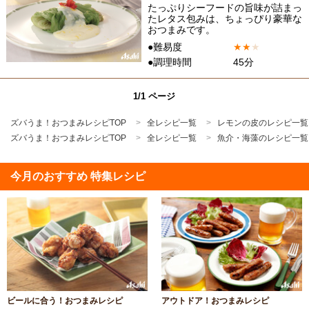
たっぷりシーフードの旨味が詰まっ
たレタス包みは、ちょっぴり豪華な
おつまみです。
●難易度
★
★
★
●調理時間
45分
1/1 ページ
ズバうま！おつまみレシピTOP
全レシピ一覧
レモンの皮のレシピ一覧
ズバうま！おつまみレシピTOP
全レシピ一覧
魚介・海藻のレシピ一覧
今月のおすすめ 特集レシピ
ビールに合う！おつまみレシピ
アウトドア！おつまみレシピ