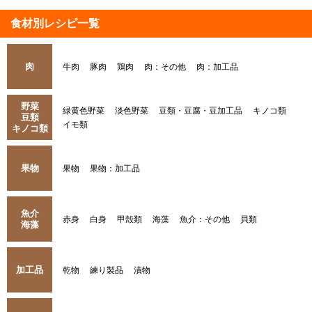
食材別レシピ一覧
肉
牛肉
豚肉
鶏肉
肉：その他
肉：加工品
野菜
緑黄色野菜
淡色野菜
豆類・豆腐・豆加工品
キノコ類
豆類
イモ類
キノコ類
果物
果物
果物：加工品
魚介
赤身
白身
甲殻類
海藻
魚介：その他
貝類
海藻
加工品
乾物
練り製品
漬物